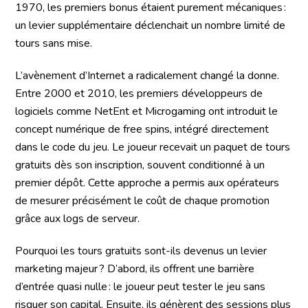
1970, les premiers bonus étaient purement mécaniques :
un levier supplémentaire déclenchait un nombre limité de
tours sans mise.
L’avènement d’Internet a radicalement changé la donne.
Entre 2000 et 2010, les premiers développeurs de
logiciels comme NetEnt et Microgaming ont introduit le
concept numérique de free spins, intégré directement
dans le code du jeu. Le joueur recevait un paquet de tours
gratuits dès son inscription, souvent conditionné à un
premier dépôt. Cette approche a permis aux opérateurs
de mesurer précisément le coût de chaque promotion
grâce aux logs de serveur.
Pourquoi les tours gratuits sont-ils devenus un levier
marketing majeur ? D’abord, ils offrent une barrière
d’entrée quasi nulle : le joueur peut tester le jeu sans
risquer son capital. Ensuite, ils génèrent des sessions plus