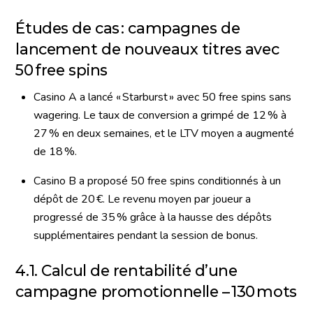
Études de cas : campagnes de
lancement de nouveaux titres avec
50 free spins
Casino A a lancé « Starburst » avec 50 free spins sans
wagering. Le taux de conversion a grimpé de 12 % à
27 % en deux semaines, et le LTV moyen a augmenté
de 18 %.
Casino B a proposé 50 free spins conditionnés à un
dépôt de 20 €. Le revenu moyen par joueur a
progressé de 35 % grâce à la hausse des dépôts
supplémentaires pendant la session de bonus.
4.1. Calcul de rentabilité d’une
campagne promotionnelle – 130 mots