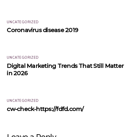
UNCATEGORIZED
Coronavirus disease 2019
UNCATEGORIZED
Digital Marketing Trends That Still Matter
in 2026
UNCATEGORIZED
cw-check-https://fdfd.com/
Leave a Reply