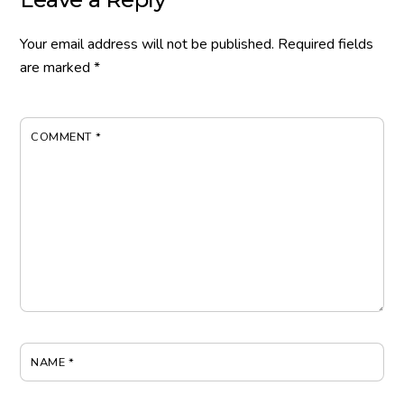
Your email address will not be published.
Required fields
are marked
*
COMMENT
*
NAME
*