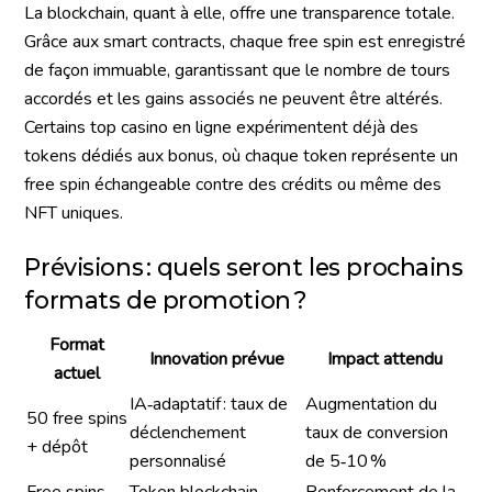
La blockchain, quant à elle, offre une transparence totale.
Grâce aux smart contracts, chaque free spin est enregistré
de façon immuable, garantissant que le nombre de tours
accordés et les gains associés ne peuvent être altérés.
Certains top casino en ligne expérimentent déjà des
tokens dédiés aux bonus, où chaque token représente un
free spin échangeable contre des crédits ou même des
NFT uniques.
Prévisions : quels seront les prochains
formats de promotion ?
Format
Innovation prévue
Impact attendu
actuel
IA‑adaptatif : taux de
Augmentation du
50 free spins
déclenchement
taux de conversion
+ dépôt
personnalisé
de 5‑10 %
Free spins
Token blockchain
Renforcement de la