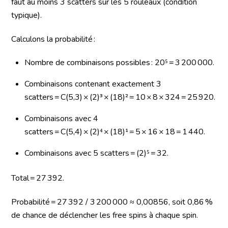
faut au moins 3 scatters sur les 5 rouleaux (condition
typique).
Calculons la probabilité :
Nombre de combinaisons possibles : 20⁵ = 3 200 000.
Combinaisons contenant exactement 3
scatters = C(5,3) × (2)³ × (18)² = 10 × 8 × 324 = 25 920.
Combinaisons avec 4
scatters = C(5,4) × (2)⁴ × (18)¹ = 5 × 16 × 18 = 1 440.
Combinaisons avec 5 scatters = (2)⁵ = 32.
Total = 27 392.
Probabilité = 27 392 / 3 200 000 ≈ 0,00856, soit 0,86 %
de chance de déclencher les free spins à chaque spin.