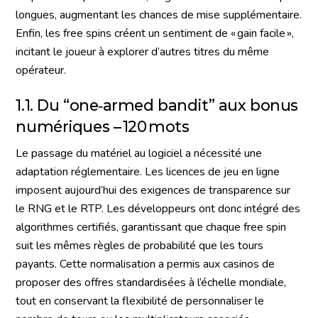
longues, augmentant les chances de mise supplémentaire.
Enfin, les free spins créent un sentiment de « gain facile »,
incitant le joueur à explorer d’autres titres du même
opérateur.
1.1. Du “one‑armed bandit” aux bonus
numériques – 120 mots
Le passage du matériel au logiciel a nécessité une
adaptation réglementaire. Les licences de jeu en ligne
imposent aujourd’hui des exigences de transparence sur
le RNG et le RTP. Les développeurs ont donc intégré des
algorithmes certifiés, garantissant que chaque free spin
suit les mêmes règles de probabilité que les tours
payants. Cette normalisation a permis aux casinos de
proposer des offres standardisées à l’échelle mondiale,
tout en conservant la flexibilité de personnaliser le