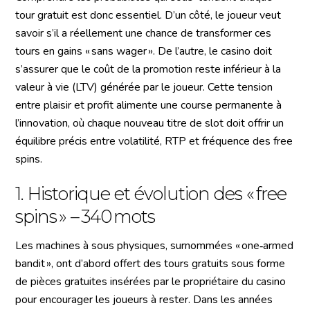
tour gratuit est donc essentiel. D’un côté, le joueur veut
savoir s’il a réellement une chance de transformer ces
tours en gains « sans wager ». De l’autre, le casino doit
s’assurer que le coût de la promotion reste inférieur à la
valeur à vie (LTV) générée par le joueur. Cette tension
entre plaisir et profit alimente une course permanente à
l’innovation, où chaque nouveau titre de slot doit offrir un
équilibre précis entre volatilité, RTP et fréquence des free
spins.
1. Historique et évolution des « free
spins » – 340 mots
Les machines à sous physiques, surnommées « one‑armed
bandit », ont d’abord offert des tours gratuits sous forme
de pièces gratuites insérées par le propriétaire du casino
pour encourager les joueurs à rester. Dans les années