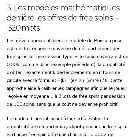
3. Les modèles mathématiques
derrière les offres de free spins –
320 mots
Les développeurs utilisent le modèle de Poisson pour
estimer la fréquence moyenne de déclenchement des
free spins sur une session type. Si le taux moyen λ est de
0,009 (comme dans l’exemple précédent), la probabilité
d’obtenir exactement k déclenchements en n tours se
calcule avec la formule : P(k) = (e^‑λn · (λn)^k) / k!. Cette
approche aide à calibrer les campagnes afin que le joueur
reçoive en moyenne 1 à 2 lots de free spins par session
de 100 spins, sans que le coût ne devienne prohibitif.
Le modèle binomial, quant à lui, sert à évaluer la
probabilité de remporter un jackpot pendant un free spin.
Si chaque free spin offre une chance p = 0,0002 de