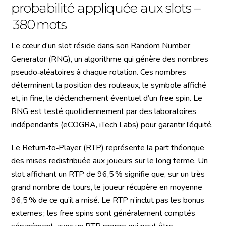
probabilité appliquée aux slots –
380 mots
Le cœur d’un slot réside dans son Random Number
Generator (RNG), un algorithme qui génère des nombres
pseudo‑aléatoires à chaque rotation. Ces nombres
déterminent la position des rouleaux, le symbole affiché
et, in fine, le déclenchement éventuel d’un free spin. Le
RNG est testé quotidiennement par des laboratoires
indépendants (eCOGRA, iTech Labs) pour garantir l’équité.
Le Return‑to‑Player (RTP) représente la part théorique
des mises redistribuée aux joueurs sur le long terme. Un
slot affichant un RTP de 96,5 % signifie que, sur un très
grand nombre de tours, le joueur récupère en moyenne
96,5 % de ce qu’il a misé. Le RTP n’inclut pas les bonus
externes ; les free spins sont généralement comptés