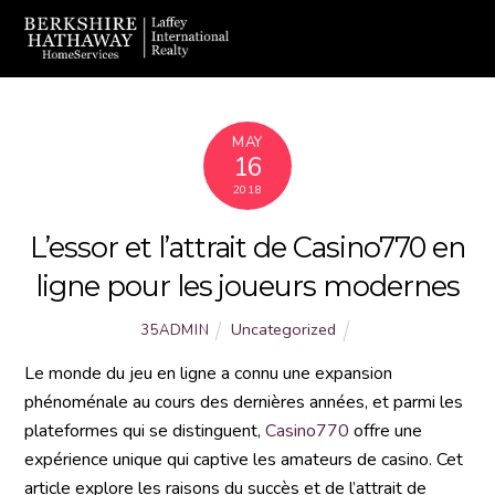
Skip
Men
to
content
MAY
16
2018
L’essor et l’attrait de Casino770 en
ligne pour les joueurs modernes
Uncategorized
35ADMIN
Le monde du jeu en ligne a connu une expansion
phénoménale au cours des dernières années, et parmi les
plateformes qui se distinguent,
Casino770
offre une
expérience unique qui captive les amateurs de casino. Cet
article explore les raisons du succès et de l’attrait de