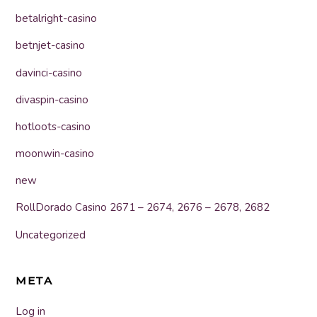
betalright-casino
betnjet-casino
davinci-casino
divaspin-casino
hotloots-casino
moonwin-casino
new
RollDorado Casino 2671 – 2674, 2676 – 2678, 2682
Uncategorized
META
Log in