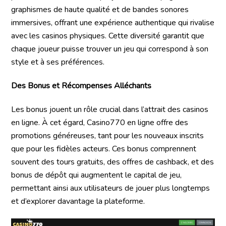
graphismes de haute qualité et de bandes sonores
immersives, offrant une expérience authentique qui rivalise
avec les casinos physiques. Cette diversité garantit que
chaque joueur puisse trouver un jeu qui correspond à son
style et à ses préférences.
Des Bonus et Récompenses Alléchants
Les bonus jouent un rôle crucial dans l’attrait des casinos
en ligne. À cet égard, Casino770 en ligne offre des
promotions généreuses, tant pour les nouveaux inscrits
que pour les fidèles acteurs. Ces bonus comprennent
souvent des tours gratuits, des offres de cashback, et des
bonus de dépôt qui augmentent le capital de jeu,
permettant ainsi aux utilisateurs de jouer plus longtemps
et d’explorer davantage la plateforme.