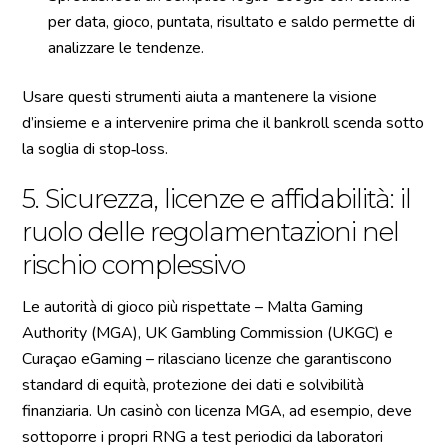
per data, gioco, puntata, risultato e saldo permette di
analizzare le tendenze.
Usare questi strumenti aiuta a mantenere la visione
d’insieme e a intervenire prima che il bankroll scenda sotto
la soglia di stop‑loss.
5. Sicurezza, licenze e affidabilità: il
ruolo delle regolamentazioni nel
rischio complessivo
Le autorità di gioco più rispettate – Malta Gaming
Authority (MGA), UK Gambling Commission (UKGC) e
Curaçao eGaming – rilasciano licenze che garantiscono
standard di equità, protezione dei dati e solvibilità
finanziaria. Un casinò con licenza MGA, ad esempio, deve
sottoporre i propri RNG a test periodici da laboratori