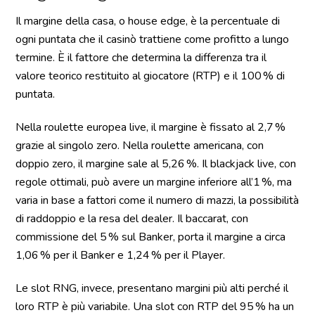
Il margine della casa, o house edge, è la percentuale di
ogni puntata che il casinò trattiene come profitto a lungo
termine. È il fattore che determina la differenza tra il
valore teorico restituito al giocatore (RTP) e il 100 % di
puntata.
Nella roulette europea live, il margine è fissato al 2,7 %
grazie al singolo zero. Nella roulette americana, con
doppio zero, il margine sale al 5,26 %. Il blackjack live, con
regole ottimali, può avere un margine inferiore all’1 %, ma
varia in base a fattori come il numero di mazzi, la possibilità
di raddoppio e la resa del dealer. Il baccarat, con
commissione del 5 % sul Banker, porta il margine a circa
1,06 % per il Banker e 1,24 % per il Player.
Le slot RNG, invece, presentano margini più alti perché il
loro RTP è più variabile. Una slot con RTP del 95 % ha un