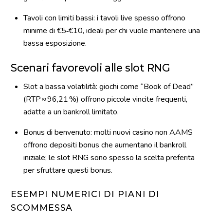
Tavoli con limiti bassi: i tavoli live spesso offrono
minime di €5‑€10, ideali per chi vuole mantenere una
bassa esposizione.
Scenari favorevoli alle slot RNG
Slot a bassa volatilità: giochi come “Book of Dead”
(RTP ≈ 96,21 %) offrono piccole vincite frequenti,
adatte a un bankroll limitato.
Bonus di benvenuto: molti nuovi casino non AAMS
offrono depositi bonus che aumentano il bankroll
iniziale; le slot RNG sono spesso la scelta preferita
per sfruttare questi bonus.
ESEMPI NUMERICI DI PIANI DI
SCOMMESSA