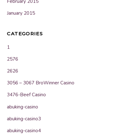
February 2015
January 2015
CATEGORIES
1
2576
2626
3056 – 3067 BroWinner Casino
3476-Beef Casino
abuking-casino
abuking-casino3
abuking-casino4