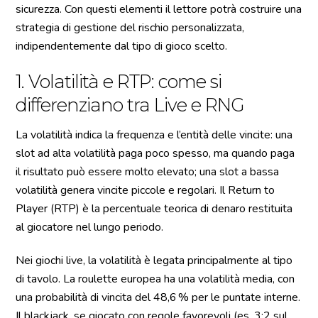
sicurezza. Con questi elementi il lettore potrà costruire una
strategia di gestione del rischio personalizzata,
indipendentemente dal tipo di gioco scelto.
1. Volatilità e RTP: come si
differenziano tra Live e RNG
La volatilità indica la frequenza e l’entità delle vincite: una
slot ad alta volatilità paga poco spesso, ma quando paga
il risultato può essere molto elevato; una slot a bassa
volatilità genera vincite piccole e regolari. Il Return to
Player (RTP) è la percentuale teorica di denaro restituita
al giocatore nel lungo periodo.
Nei giochi live, la volatilità è legata principalmente al tipo
di tavolo. La roulette europea ha una volatilità media, con
una probabilità di vincita del 48,6 % per le puntate interne.
Il blackjack, se giocato con regole favorevoli (es. 3:2 sul