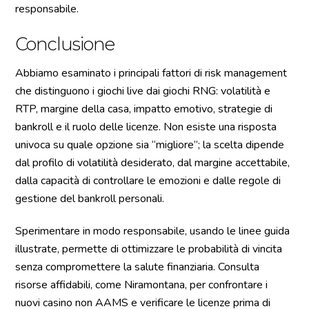
responsabile.
Conclusione
Abbiamo esaminato i principali fattori di risk management
che distinguono i giochi live dai giochi RNG: volatilità e
RTP, margine della casa, impatto emotivo, strategie di
bankroll e il ruolo delle licenze. Non esiste una risposta
univoca su quale opzione sia “migliore”; la scelta dipende
dal profilo di volatilità desiderato, dal margine accettabile,
dalla capacità di controllare le emozioni e dalle regole di
gestione del bankroll personali.
Sperimentare in modo responsabile, usando le linee guida
illustrate, permette di ottimizzare le probabilità di vincita
senza compromettere la salute finanziaria. Consulta
risorse affidabili, come Niramontana, per confrontare i
nuovi casino non AAMS e verificare le licenze prima di