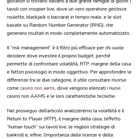
giocatori si trovano davanti a due grandi famiglie di giochi: i
tavoli con croupier live, dove un vero operatore gestisce
roulette, blackjack o baccarat in tempo reale, e le slot
basate su Random Number Generator (RNG), che
generano risultati in modo completamente automatizzato.
Il “risk management” è il filtro più efficace per chi vuole
decidere dove investire il proprio budget, perché
permette di confrontare volatilità, RTP, margine della casa
e fattori psicologici in modo oggettivo. Per approfondire le
differenze tra le due categorie, è utile consultare risorse
come
casino non aams
, dove vengono elencati i nuovi
casino non AAMS e le loro caratteristiche tecniche.
Nel prosieguo dell’articolo analizzeremo la volatilità e il
Return to Player (RTP), il margine della casa, l’effetto
“human touch” sui tavoli live, le migliori strategie di
bankroll e, infine, l’importanza delle licenze e della