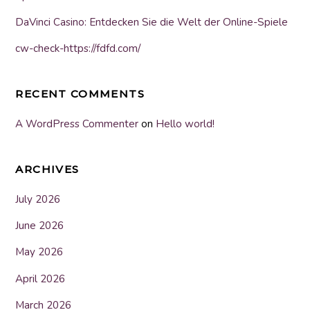
DaVinci Casino: Entdecken Sie die Welt der Online-Spiele
cw-check-https://fdfd.com/
RECENT COMMENTS
A WordPress Commenter
on
Hello world!
ARCHIVES
July 2026
June 2026
May 2026
April 2026
March 2026