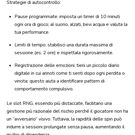
Strategie di autocontrollo:
Pause programmate: imposta un timer di 10 minuti
ogni ora di gioco; al suono, alzati, bevi acqua e valuta la
tua performance.
Limiti di tempo: stabilisci una durata massima di
sessione (es. 2 ore) e rispettala rigorosamente.
Registrazione delle emozioni: tieni un piccolo diario
digitale in cui annoti come ti senti dopo ogni perdita o
vincita; questo aiuta a identificare pattern di
comportamento compulsivo.
Le slot RNG, essendo più distaccate, facilitano una
gestione più razionale del rischio perché il giocatore non ha
un “avversario” visivo. Tuttavia, la rapidità delle spin può
indurre a sessioni prolungate senza pausa, aumentando il
rischio di dipendenza.