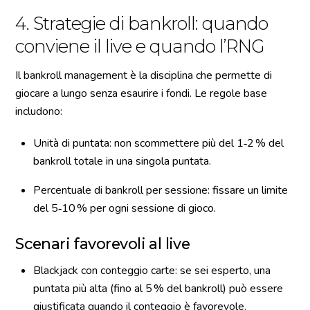
4. Strategie di bankroll: quando
conviene il live e quando l’RNG
Il bankroll management è la disciplina che permette di
giocare a lungo senza esaurire i fondi. Le regole base
includono:
Unità di puntata: non scommettere più del 1‑2 % del
bankroll totale in una singola puntata.
Percentuale di bankroll per sessione: fissare un limite
del 5‑10 % per ogni sessione di gioco.
Scenari favorevoli al live
Blackjack con conteggio carte: se sei esperto, una
puntata più alta (fino al 5 % del bankroll) può essere
giustificata quando il conteggio è favorevole.