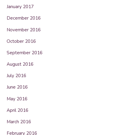
January 2017
December 2016
November 2016
October 2016
September 2016
August 2016
July 2016
June 2016
May 2016
April 2016
March 2016
February 2016