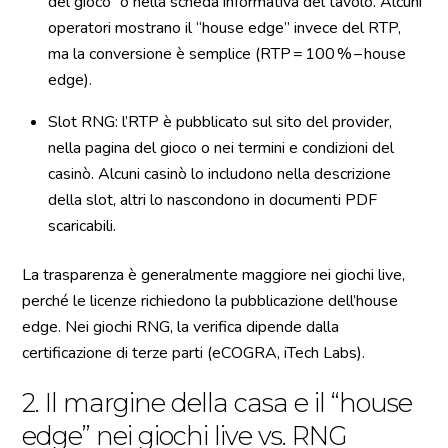
del gioco” o nella scheda informativa del tavolo. Alcuni
operatori mostrano il “house edge” invece del RTP,
ma la conversione è semplice (RTP = 100 % – house
edge).
Slot RNG: l’RTP è pubblicato sul sito del provider,
nella pagina del gioco o nei termini e condizioni del
casinò. Alcuni casinò lo includono nella descrizione
della slot, altri lo nascondono in documenti PDF
scaricabili.
La trasparenza è generalmente maggiore nei giochi live,
perché le licenze richiedono la pubblicazione dell’house
edge. Nei giochi RNG, la verifica dipende dalla
certificazione di terze parti (eCOGRA, iTech Labs).
2. Il margine della casa e il “house
edge” nei giochi live vs. RNG