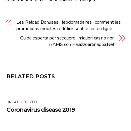
Les Reload Bonuses Hebdomadaires : comment les
promotions mobiles redéfinissent le jeu en ligne
Guida esperta per scegliere i migliori casino non
AAMS con Palazzoartinapoli.Net
RELATED POSTS
UNCATEGORIZED
Coronavirus disease 2019