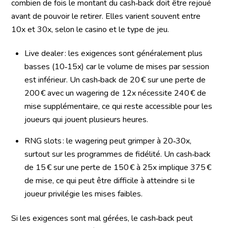
combien de fois le montant du cash‑back doit être rejoué
avant de pouvoir le retirer. Elles varient souvent entre
10x et 30x, selon le casino et le type de jeu.
Live dealer : les exigences sont généralement plus
basses (10‑15x) car le volume de mises par session
est inférieur. Un cash‑back de 20 € sur une perte de
200 € avec un wagering de 12x nécessite 240 € de
mise supplémentaire, ce qui reste accessible pour les
joueurs qui jouent plusieurs heures.
RNG slots : le wagering peut grimper à 20‑30x,
surtout sur les programmes de fidélité. Un cash‑back
de 15 € sur une perte de 150 € à 25x implique 375 €
de mise, ce qui peut être difficile à atteindre si le
joueur privilégie les mises faibles.
Si les exigences sont mal gérées, le cash‑back peut