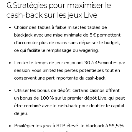
6. Stratégies pour maximiser le
cash‑back sur les jeux Live
Choisir des tables à faible mise : les tables de
blackjack avec une mise minimale de 5 € permettent
d’accumuler plus de mains sans dépasser le budget,
ce qui facilite le remplissage du wagering.
Limiter le temps de jeu : en jouant 30 à 45 minutes par
session, vous limitez les pertes potentielles tout en
conservant une part importante du cash‑back.
Utiliser les bonus de dépôt : certains casinos offrent
un bonus de 100 % sur le premier dépôt Live, qui peut
être combiné avec le cash‑back pour doubler le capital
de jeu.
Privilégier les jeux à RTP élevé : le blackjack à 99,5 %