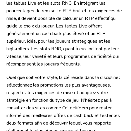
les tables Live et les slots RNG. En intégrant les
pourcentages de remise, le RTP brut et les exigences de
mise, il devient possible de calculer un RTP effectif qui
guide le choix du joueur. Les tables Live offrent
généralement un cash‑back plus élevé et un RTP
supérieur, idéal pour les joueurs stratégiques et les
high‑rollers. Les slots RNG, quant à eux, brillent par leur
vitesse, leur variété et leurs programmes de fidélité qui
récompensent les joueurs fréquents.
Quel que soit votre style, la clé réside dans la discipline :
sélectionnez les promotions les plus avantageuses,
respectez les exigences de mise et adaptez votre
stratégie en fonction du type de jeu. N’hésitez pas à
consulter des sites comme Collectifciem pour rester
informé des meilleures offres de cash‑back et tester les
deux formats afin de découvrir lequel vous rapporte
réellement le plus. Bonne chance et bon jeu !