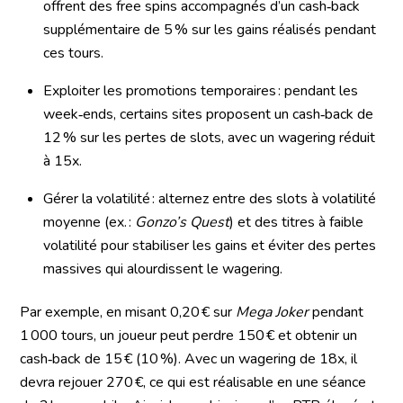
offrent des free spins accompagnés d’un cash‑back
supplémentaire de 5 % sur les gains réalisés pendant
ces tours.
Exploiter les promotions temporaires : pendant les
week‑ends, certains sites proposent un cash‑back de
12 % sur les pertes de slots, avec un wagering réduit
à 15x.
Gérer la volatilité : alternez entre des slots à volatilité
moyenne (ex. :
Gonzo’s Quest
) et des titres à faible
volatilité pour stabiliser les gains et éviter des pertes
massives qui alourdissent le wagering.
Par exemple, en misant 0,20 € sur
Mega Joker
pendant
1 000 tours, un joueur peut perdre 150 € et obtenir un
cash‑back de 15 € (10 %). Avec un wagering de 18x, il
devra rejouer 270 €, ce qui est réalisable en une séance