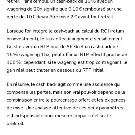
retirer. Par exemple, un cash‑back de 10 % avec un
wagering de 20x signifie que 0,10 € remboursé sur une
perte de 10 € devra être misé 2 € avant tout retrait.
Lorsque l’on intègre le cash‑back au calcul du ROI (return
on investment), le taux effectif augmente sensiblement.
Un slot avec un RTP brut de 96 % et un cash‑back de
15 % (wagering 15x) peut offrir un RTP effectif proche de
108 % ; cependant, si le wagering est trop contraignant, le
gain réel peut chuter en dessous du RTP initial.
En résumé, le cash‑back agit comme une assurance qui
compense les pertes, mais son vrai pouvoir dépend de la
combinaison entre le pourcentage offert et les exigences
de mise. Une analyse attentive de ces deux paramètres
est indispensable pour mesurer l’impact réel sur le
bankroll.