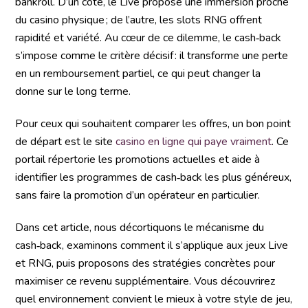
bankroll. D’un côté, le Live propose une immersion proche
du casino physique ; de l’autre, les slots RNG offrent
rapidité et variété. Au cœur de ce dilemme, le cash‑back
s’impose comme le critère décisif : il transforme une perte
en un remboursement partiel, ce qui peut changer la
donne sur le long terme.
Pour ceux qui souhaitent comparer les offres, un bon point
de départ est le site
casino en ligne qui paye vraiment
. Ce
portail répertorie les promotions actuelles et aide à
identifier les programmes de cash‑back les plus généreux,
sans faire la promotion d’un opérateur en particulier.
Dans cet article, nous décortiquons le mécanisme du
cash‑back, examinons comment il s’applique aux jeux Live
et RNG, puis proposons des stratégies concrètes pour
maximiser ce revenu supplémentaire. Vous découvrirez
quel environnement convient le mieux à votre style de jeu,