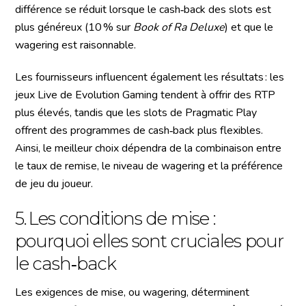
différence se réduit lorsque le cash‑back des slots est
plus généreux (10 % sur
Book of Ra Deluxe
) et que le
wagering est raisonnable.
Les fournisseurs influencent également les résultats : les
jeux Live de Evolution Gaming tendent à offrir des RTP
plus élevés, tandis que les slots de Pragmatic Play
offrent des programmes de cash‑back plus flexibles.
Ainsi, le meilleur choix dépendra de la combinaison entre
le taux de remise, le niveau de wagering et la préférence
de jeu du joueur.
5. Les conditions de mise :
pourquoi elles sont cruciales pour
le cash‑back
Les exigences de mise, ou wagering, déterminent