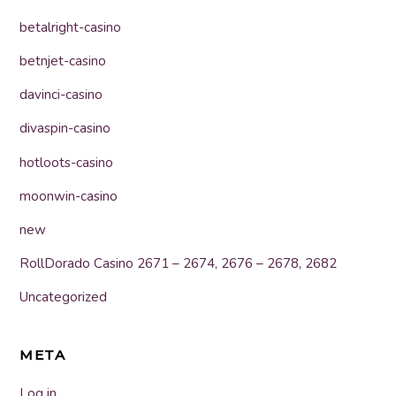
betalright-casino
betnjet-casino
davinci-casino
divaspin-casino
hotloots-casino
moonwin-casino
new
RollDorado Casino 2671 – 2674, 2676 – 2678, 2682
Uncategorized
META
Log in