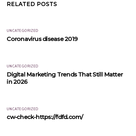
RELATED POSTS
UNCATEGORIZED
Coronavirus disease 2019
UNCATEGORIZED
Digital Marketing Trends That Still Matter
in 2026
UNCATEGORIZED
cw-check-https://fdfd.com/