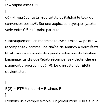
P = \alpha \times M
]
où (M) représente la mise totale et (\alpha) le taux de
conversion points/€. Sur une application typique, (\alpha)
varie entre 0,5 et 1 point par euro.
Statistiquement, on modélise le cycle « mise → points →
récompense » comme une chaîne de Markov à deux états :
l’état « mise » accumule des points selon une distribution
binomiale, tandis que l’état « récompense » déclenche un
paiement proportionnel à (P). Le gain attendu (E[G])
devient alors :
[
E[G] = RTP \times M + B \times P
]
Prenons un exemple simple : un joueur mise 100 € sur un