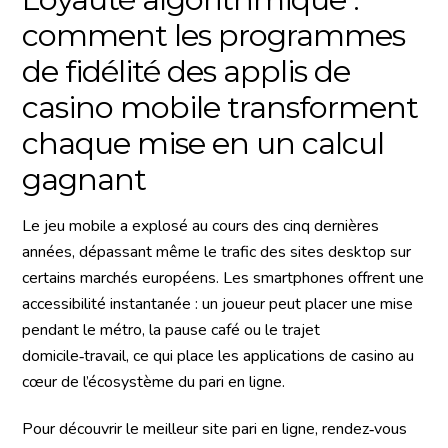
comment les programmes
de fidélité des applis de
casino mobile transforment
chaque mise en un calcul
gagnant
Le jeu mobile a explosé au cours des cinq dernières
années, dépassant même le trafic des sites desktop sur
certains marchés européens. Les smartphones offrent une
accessibilité instantanée : un joueur peut placer une mise
pendant le métro, la pause café ou le trajet
domicile‑travail, ce qui place les applications de casino au
cœur de l’écosystème du pari en ligne.
Pour découvrir le meilleur site pari en ligne, rendez‑vous