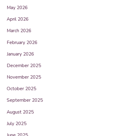
May 2026
April 2026
March 2026
February 2026
January 2026
December 2025
November 2025
October 2025
September 2025
August 2025
July 2025
June 2025