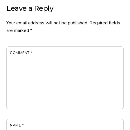
Leave a Reply
Your email address will not be published.
Required fields
are marked
*
COMMENT
*
NAME
*