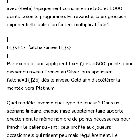
]
avec (\beta) typiquement compris entre 500 et 1 000
points selon le programme. En revanche, la progression
exponentielle utilise un facteur multiplicatif α > 1 :
[
N_{k+1}= \alpha \times N_{k}
]
Par exemple, une appli peut fixer (\beta=800) points pour
passer du niveau Bronze au Silver, puis appliquer
(\alpha=1{,}25) dès le niveau Gold afin d’accélérer la
montée vers Platinum.
Quel modèle favorise quel type de joueur ? Dans un
scénario linéaire, chaque mise supplémentaire apporte
exactement le même nombre de points nécessaires pour
franchir le palier suivant ; cela profite aux joueurs
occasionnels qui misent peu mais régulièrement. Le