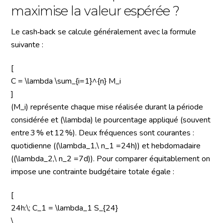
maximise la valeur espérée ?
Le cash‑back se calcule généralement avec la formule
suivante :
[
C = \lambda \sum_{i=1}^{n} M_i
]
(M_i) représente chaque mise réalisée durant la période
considérée et (\lambda) le pourcentage appliqué (souvent
entre 3 % et 12 %). Deux fréquences sont courantes :
quotidienne ((\lambda_1,\ n_1 =24h)) et hebdomadaire
((\lambda_2,\ n_2 =7d)). Pour comparer équitablement on
impose une contrainte budgétaire totale égale :
[
24h:\; C_1 = \lambda_1 S_{24}
\