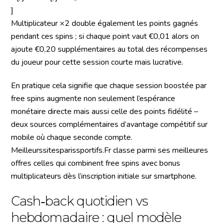
]
Multiplicateur ×2 double également les points gagnés
pendant ces spins ; si chaque point vaut €0,01 alors on
ajoute €0,20 supplémentaires au total des récompenses
du joueur pour cette session courte mais lucrative.
En pratique cela signifie que chaque session boostée par
free spins augmente non seulement l’espérance
monétaire directe mais aussi celle des points fidélité –
deux sources complémentaires d’avantage compétitif sur
mobile où chaque seconde compte.
Meilleurssitesparissportifs.Fr classe parmi ses meilleures
offres celles qui combinent free spins avec bonus
multiplicateurs dès l’inscription initiale sur smartphone.
Cash‑back quotidien vs
hebdomadaire : quel modèle