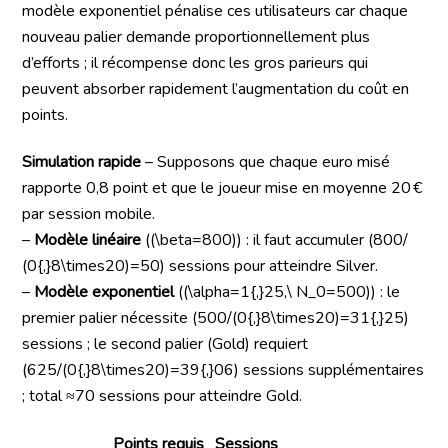
modèle exponentiel pénalise ces utilisateurs car chaque
nouveau palier demande proportionnellement plus
d’efforts ; il récompense donc les gros parieurs qui
peuvent absorber rapidement l’augmentation du coût en
points.
Simulation rapide
– Supposons que chaque euro misé
rapporte 0,8 point et que le joueur mise en moyenne 20 €
par session mobile.
–
Modèle linéaire
((\beta=800)) : il faut accumuler (800/
(0{,}8\times20)=50) sessions pour atteindre Silver.
–
Modèle exponentiel
((\alpha=1{,}25,\ N_0=500)) : le
premier palier nécessite (500/(0{,}8\times20)=31{,}25)
sessions ; le second palier (Gold) requiert
(625/(0{,}8\times20)=39{,}06) sessions supplémentaires
; total ≈70 sessions pour atteindre Gold.
Points requis
Sessions