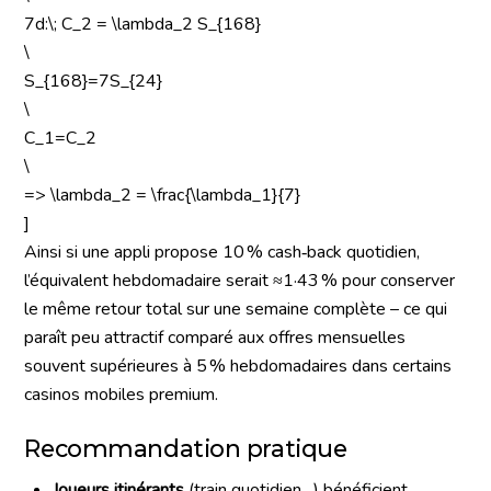
7d:\; C_2 = \lambda_2 S_{168}
\
S_{168}=7S_{24}
\
C_1=C_2
\
=> \lambda_2 = \frac{\lambda_1}{7}
]
Ainsi si une appli propose 10 % cash‑back quotidien,
l’équivalent hebdomadaire serait ≈1·43 % pour conserver
le même retour total sur une semaine complète – ce qui
paraît peu attractif comparé aux offres mensuelles
souvent supérieures à 5 % hebdomadaires dans certains
casinos mobiles premium.
Recommandation pratique
Joueurs itinérants
(train quotidien…) bénéficient