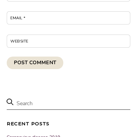
EMAIL
*
WEBSITE
RECENT POSTS