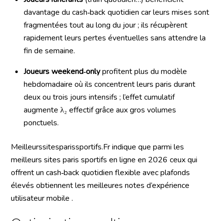
davantage du cash‑back quotidien car leurs mises sont
fragmentées tout au long du jour ; ils récupèrent
rapidement leurs pertes éventuelles sans attendre la
fin de semaine.
Joueurs weekend‑only
profitent plus du modèle
hebdomadaire où ils concentrent leurs paris durant
deux ou trois jours intensifs ; l’effet cumulatif
augmente λ₂ effectif grâce aux gros volumes
ponctuels.
Meilleurssitesparissportifs.Fr indique que parmi les
meilleurs sites paris sportifs en ligne en 2026 ceux qui
offrent un cash‑back quotidien flexible avec plafonds
élevés obtiennent les meilleures notes d’expérience
utilisateur mobile .