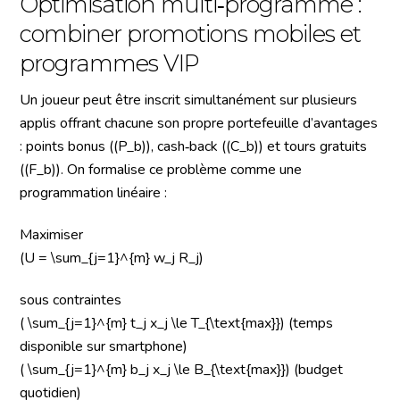
Optimisation multi‑programme :
combiner promotions mobiles et
programmes VIP
Un joueur peut être inscrit simultanément sur plusieurs
applis offrant chacune son propre portefeuille d’avantages
: points bonus ((P_b)), cash‑back ((C_b)) et tours gratuits
((F_b)). On formalise ce problème comme une
programmation linéaire :
Maximiser
(U = \sum_{j=1}^{m} w_j R_j)
sous contraintes
( \sum_{j=1}^{m} t_j x_j \le T_{\text{max}}) (temps
disponible sur smartphone)
( \sum_{j=1}^{m} b_j x_j \le B_{\text{max}}) (budget
quotidien)