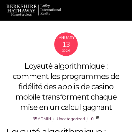
Skip
Men
to
content
JANUARY
13
2026
Loyauté algorithmique :
comment les programmes de
fidélité des applis de casino
mobile transforment chaque
mise en un calcul gagnant
Uncategorized
0
35ADMIN
Loyauté algorithmique :