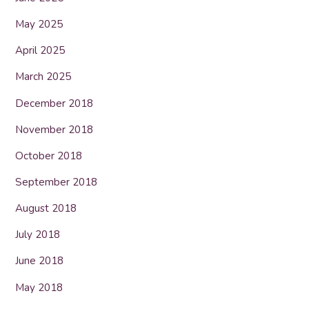
May 2025
April 2025
March 2025
December 2018
November 2018
October 2018
September 2018
August 2018
July 2018
June 2018
May 2018