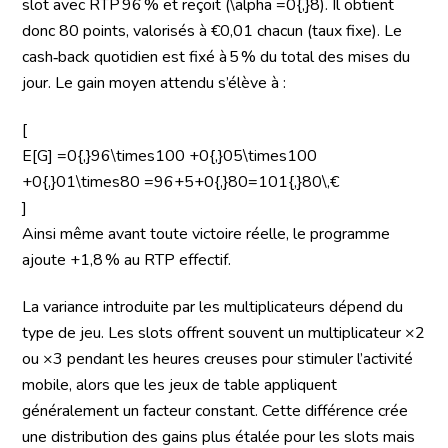
slot avec RTP 96 % et reçoit (\alpha =0{,}8). Il obtient
donc 80 points, valorisés à €0,01 chacun (taux fixe). Le
cash‑back quotidien est fixé à 5 % du total des mises du
jour. Le gain moyen attendu s’élève à :
[
E[G] =0{,}96\times100 +0{,}05\times100
+0{,}01\times80 =96+5+0{,}80=101{,}80\,€
]
Ainsi même avant toute victoire réelle, le programme
ajoute +1,8 % au RTP effectif.
La variance introduite par les multiplicateurs dépend du
type de jeu. Les slots offrent souvent un multiplicateur ×2
ou ×3 pendant les heures creuses pour stimuler l’activité
mobile, alors que les jeux de table appliquent
généralement un facteur constant. Cette différence crée
une distribution des gains plus étalée pour les slots mais