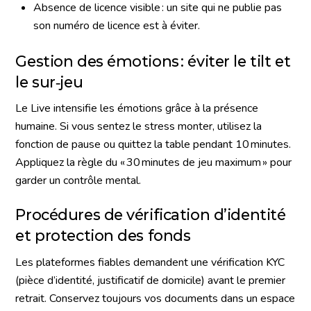
Absence de licence visible : un site qui ne publie pas
son numéro de licence est à éviter.
Gestion des émotions : éviter le tilt et
le sur‑jeu
Le Live intensifie les émotions grâce à la présence
humaine. Si vous sentez le stress monter, utilisez la
fonction de pause ou quittez la table pendant 10 minutes.
Appliquez la règle du « 30 minutes de jeu maximum » pour
garder un contrôle mental.
Procédures de vérification d’identité
et protection des fonds
Les plateformes fiables demandent une vérification KYC
(pièce d’identité, justificatif de domicile) avant le premier
retrait. Conservez toujours vos documents dans un espace