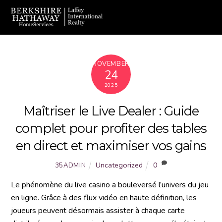
Skip
Men
to
content
NOVEMBER
24
2025
Maîtriser le Live Dealer : Guide
complet pour profiter des tables
en direct et maximiser vos gains
Uncategorized
0
35ADMIN
Le phénomène du live casino a bouleversé l’univers du jeu
en ligne. Grâce à des flux vidéo en haute définition, les
joueurs peuvent désormais assister à chaque carte