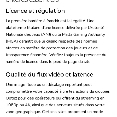
Licence et régulation
La première barrière à franchir est la légalité. Une
plateforme titulaire d’une licence délivrée par l’Autorité
Nationale des Jeux (ANJ) ou la Malta Gaming Authority
(MGA) garantit que le casino respecte des normes
strictes en matière de protection des joueurs et de
transparence financière. Vérifiez toujours la présence du
numéro de licence dans le pied de page du site.
Qualité du flux vidéo et latence
Une image floue ou un décalage important peut
compromettre votre capacité à lire les actions du croupier.
Optez pour des opérateurs qui offrent du streaming en
1080p ou 4K, ainsi que des serveurs situés dans votre
zone géographique. Certains sites proposent un mode