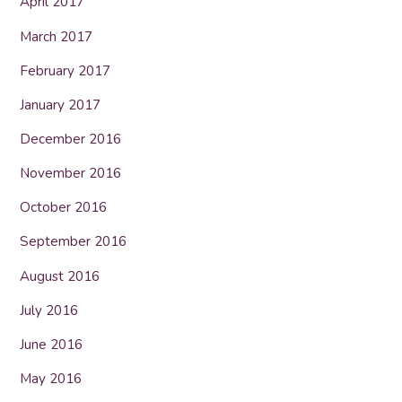
April 2017
March 2017
February 2017
January 2017
December 2016
November 2016
October 2016
September 2016
August 2016
July 2016
June 2016
May 2016