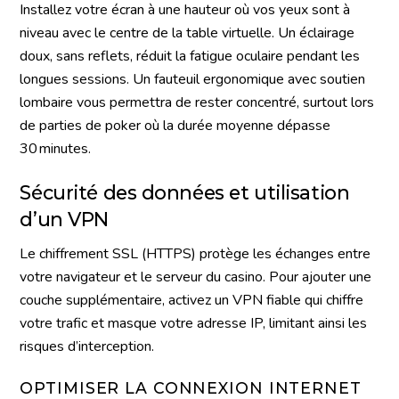
Installez votre écran à une hauteur où vos yeux sont à
niveau avec le centre de la table virtuelle. Un éclairage
doux, sans reflets, réduit la fatigue oculaire pendant les
longues sessions. Un fauteuil ergonomique avec soutien
lombaire vous permettra de rester concentré, surtout lors
de parties de poker où la durée moyenne dépasse
30 minutes.
Sécurité des données et utilisation
d’un VPN
Le chiffrement SSL (HTTPS) protège les échanges entre
votre navigateur et le serveur du casino. Pour ajouter une
couche supplémentaire, activez un VPN fiable qui chiffre
votre trafic et masque votre adresse IP, limitant ainsi les
risques d’interception.
OPTIMISER LA CONNEXION INTERNET