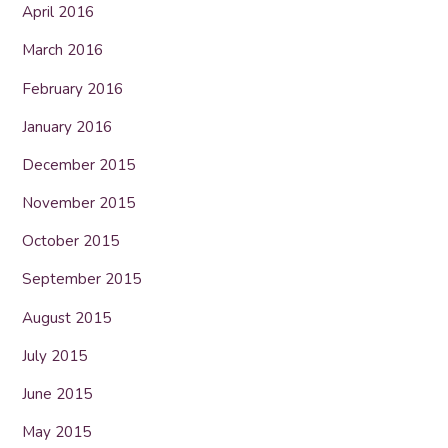
April 2016
March 2016
February 2016
January 2016
December 2015
November 2015
October 2015
September 2015
August 2015
July 2015
June 2015
May 2015