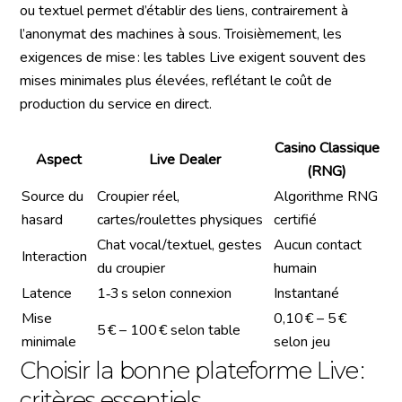
ou textuel permet d’établir des liens, contrairement à
l’anonymat des machines à sous. Troisièmement, les
exigences de mise : les tables Live exigent souvent des
mises minimales plus élevées, reflétant le coût de
production du service en direct.
Casino Classique
Aspect
Live Dealer
(RNG)
Source du
Croupier réel,
Algorithme RNG
hasard
cartes/roulettes physiques
certifié
Chat vocal/textuel, gestes
Aucun contact
Interaction
du croupier
humain
Latence
1‑3 s selon connexion
Instantané
Mise
0,10 € – 5 €
5 € – 100 € selon table
minimale
selon jeu
Choisir la bonne plateforme Live :
critères essentiels