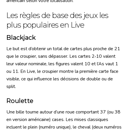
américain selon votre localisation.
Les règles de base des jeux les
plus populaires en Live
Blackjack
Le but est d’obtenir un total de cartes plus proche de 21
que le croupier, sans dépasser. Les cartes 2‑10 valent
leur valeur nominale, les figures valent 10 et l’As vaut 1
ou 11. En Live, le croupier montre la première carte face
visible, ce qui influence les décisions de double ou de
split.
Roulette
Une bille tourne autour d’une roue comportant 37 (ou 38
en version américaine) cases. Les mises classiques
incluent le plein (numéro unique), le cheval (deux numéros