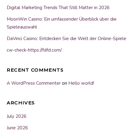
Digital Marketing Trends That Still Matter in 2026
MoonWin Casino: Ein umfassender Überblick über die
Spieleauswahl
DaVinci Casino: Entdecken Sie die Welt der Online-Spiele
cw-check-https://fdfd.com/
RECENT COMMENTS
A WordPress Commenter
on
Hello world!
ARCHIVES
July 2026
June 2026