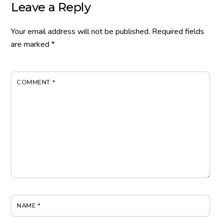
Leave a Reply
Your email address will not be published.
Required fields
are marked
*
COMMENT
*
NAME
*