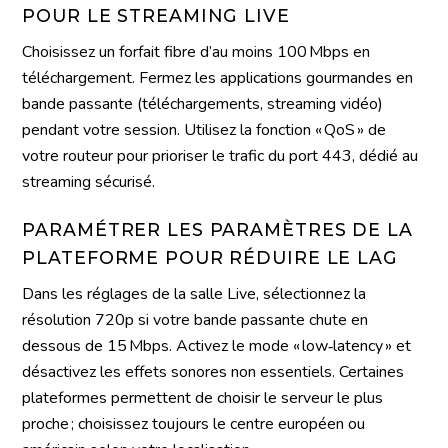
POUR LE STREAMING LIVE
Choisissez un forfait fibre d’au moins 100 Mbps en
téléchargement. Fermez les applications gourmandes en
bande passante (téléchargements, streaming vidéo)
pendant votre session. Utilisez la fonction « QoS » de
votre routeur pour prioriser le trafic du port 443, dédié au
streaming sécurisé.
PARAMÉTRER LES PARAMÈTRES DE LA
PLATEFORME POUR RÉDUIRE LE LAG
Dans les réglages de la salle Live, sélectionnez la
résolution 720p si votre bande passante chute en
dessous de 15 Mbps. Activez le mode « low‑latency » et
désactivez les effets sonores non essentiels. Certaines
plateformes permettent de choisir le serveur le plus
proche ; choisissez toujours le centre européen ou