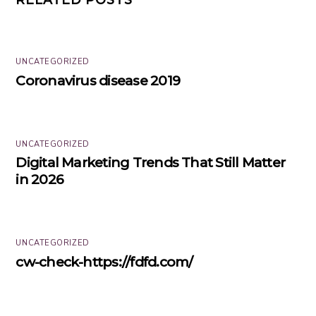
UNCATEGORIZED
Coronavirus disease 2019
UNCATEGORIZED
Digital Marketing Trends That Still Matter
in 2026
UNCATEGORIZED
cw-check-https://fdfd.com/