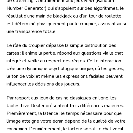
de streaming. Contrairement aux jeux RNG (Random
Number Generator) qui s’appuient sur des algorithmes, le
résultat d’une main de blackjack ou d’un tour de roulette
est déterminé physiquement par le croupier, assurant ainsi
une transparence totale.
Le rôle du croupier dépasse la simple distribution des
cartes : il anime la partie, répond aux questions via le chat
intégré et veille au respect des règles. Cette interaction
crée une dynamique psychologique unique, où les gestes,
le ton de voix et même les expressions faciales peuvent
influencer les décisions des joueurs.
Par rapport aux jeux de casino classiques en ligne, les
tables Live Dealer présentent trois différences majeures.
Premièrement, la latence : le temps nécessaire pour que
l’image atteigne votre écran dépend de la qualité de votre
connexion. Deuxièmement, le facteur social : le chat vocal