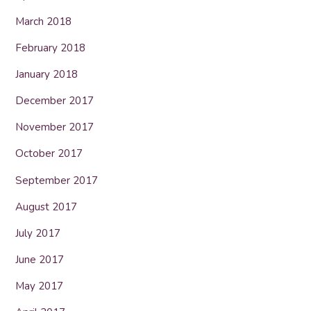
March 2018
February 2018
January 2018
December 2017
November 2017
October 2017
September 2017
August 2017
July 2017
June 2017
May 2017