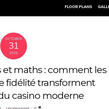
FLOOR PLANS
GALL
OCTOBER
31
2025
s et maths : comment les
fidélité transforment
 du casino moderne
Uncategorized
0
N