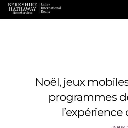
Skip
to
content
Noël, jeux mobile
programmes de 
l’expérience
35ADMI