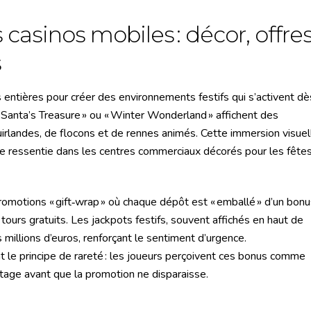
 casinos mobiles : décor, offre
s
entières pour créer des environnements festifs qui s’activent dè
« Santa’s Treasure » ou « Winter Wonderland » affichent des
rlandes, de flocons et de rennes animés. Cette immersion visuel
le ressentie dans les centres commerciaux décorés pour les fêtes
promotions « gift‑wrap » où chaque dépôt est « emballé » d’un bon
urs gratuits. Les jackpots festifs, souvent affichés en haut de
s millions d’euros, renforçant le sentiment d’urgence.
 le principe de rareté : les joueurs perçoivent ces bonus comme
ntage avant que la promotion ne disparaisse.