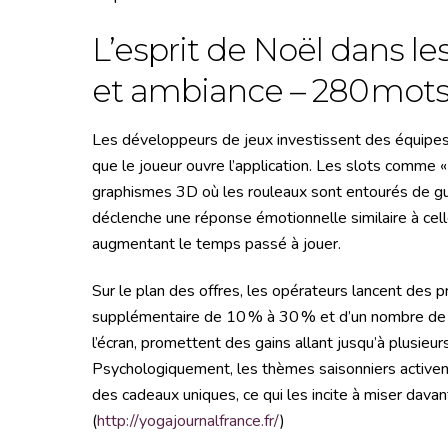
L’esprit de Noël dans les
et ambiance – 280 mot
Les développeurs de jeux investissent des équipes 
que le joueur ouvre l’application. Les slots comme 
graphismes 3D où les rouleaux sont entourés de gui
déclenche une réponse émotionnelle similaire à cel
augmentant le temps passé à jouer.
Sur le plan des offres, les opérateurs lancent des 
supplémentaire de 10 % à 30 % et d’un nombre de to
l’écran, promettent des gains allant jusqu’à plusieur
Psychologiquement, les thèmes saisonniers activent
des cadeaux uniques, ce qui les incite à miser dava
(
http://yogajournalfrance.fr/
)