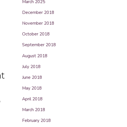
March 2025
December 2018
November 2018
October 2018
,
September 2018
August 2018
July 2018
nt
June 2018
May 2018
April 2018
s
March 2018
February 2018