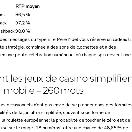
RTP moyen
urs
96,5 %
back
97,2 %
ashback
98,0 %
nt des messages du type « Le Père Noël vous réserve un cadeau ! »
tte stratégie, combinée à des sons de clochettes et à des
 en une petite célébration numérique, où chaque spin devient une
t les jeux de casino simplifie
r mobile – 260 mots
urs occasionnels n’ont pas envie de se plonger dans des formule
ilités de façon ultra‑simplifiée, souvent sous forme de
a roulette européenne : la probabilité de toucher le zéro est de
 mise sur le rouge (18 numéros) offre une chance de 48,65 % de