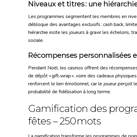
Niveaux et titres : une hiérarchi
Les programmes segmentent les membres en niveaux
débloque des avantages exclusifs : cash back, limit
hiérarchie incite les joueurs à gravir les échelons,
sociale.
Récompenses personnalisées et 
Pendant Noël, les casinos offrent des récompenses 
de dépôt « gift‑wrap », voire des cadeaux physiqu
renforcent le lien émotionnel, car le joueur perçoit
probabilité de fidélisation à long terme.
Gamification des progr
fêtes – 250 mots
La gamification transforme les programmes de poin