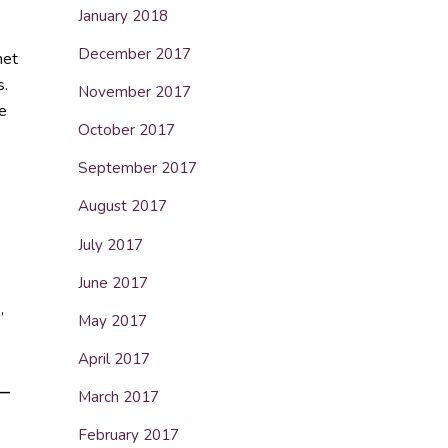
January 2018
December 2017
met
s.
November 2017
e
October 2017
September 2017
August 2017
July 2017
June 2017
,
May 2017
April 2017
–
March 2017
February 2017