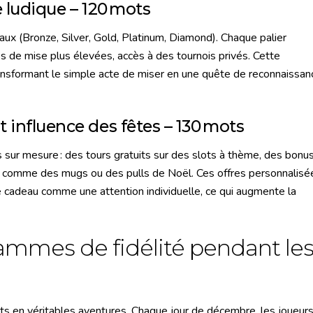
e ludique – 120 mots
 (Bronze, Silver, Gold, Platinum, Diamond). Chaque palier
es de mise plus élevées, accès à des tournois privés. Cette
 transformant le simple acte de miser en une quête de reconnaissan
influence des fêtes – 130 mots
sur mesure : des tours gratuits sur des slots à thème, des bonu
es comme des mugs ou des pulls de Noël. Ces offres personnalisé
 le cadeau comme une attention individuelle, ce qui augmente la
ammes de fidélité pendant le
ts en véritables aventures. Chaque jour de décembre, les joueur