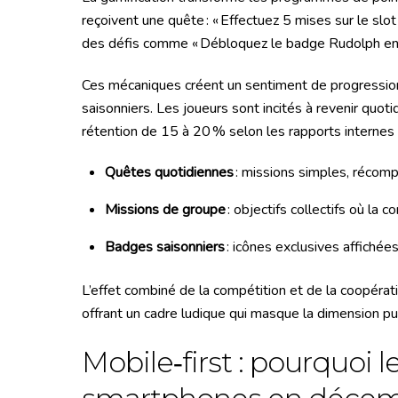
reçoivent une quête : « Effectuez 5 mises sur le sl
des défis comme « Débloquez le badge Rudolph en 
Ces mécaniques créent un sentiment de progression
saisonniers. Les joueurs sont incités à revenir quo
rétention de 15 à 20 % selon les rapports internes
Quêtes quotidiennes
: missions simples, récomp
Missions de groupe
: objectifs collectifs où la
Badges saisonniers
: icônes exclusives affichées s
L’effet combiné de la compétition et de la coopérat
offrant un cadre ludique qui masque la dimension 
Mobile‑first : pourquoi l