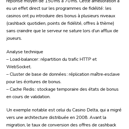
réponse moyen de 150 ms à 70 ms. Cette amélioration a
eu un effet direct sur les programmes de fidélité : les
casinos ont pu introduire des bonus à plusieurs niveaux
(cashback quotidien, points de fidélité, offres à thème)
sans craindre que le serveur ne sature lors d’un afflux de
joueurs.
Analyse technique
– Load‑balancer : répartition du trafic HTTP et
WebSocket.
– Cluster de base de données : réplication maître‑esclave
pour les écritures de bonus.
– Cache Redis : stockage temporaire des états de bonus
en cours de validation.
Un exemple notable est celui du Casino Delta, qui a migré
vers une architecture distribuée en 2008. Avant la
migration, le taux de conversion des offres de cashback