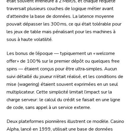
était souvent inférieure à 2 Mbit/s, et chaque requête
traversait plusieurs couches de logique métier avant
d’atteindre la base de données. La latence moyenne
pouvait dépasser les 300 ms, ce qui était tolérable pour
les jeux de table mais pénalisant pour les machines à
sous à haute volatilité.
Les bonus de l’époque — typiquement un « welcome
offer » de 100 % sur le premier dépôt ou quelques free
spins — étaient conçus pour être ultra‑simples. Aucun
suivi détaillé du joueur n’était réalisé, et les conditions de
mise (wagering) étaient souvent exprimées en un seul
multiplicateur. Cette simplicité limitait l’impact sur la
charge serveur : le calcul du crédit se faisait en une ligne
de code, sans appel à un service externe.
Deux plateformes pionnières illustrent ce modèle. Casino
Alpha, lancé en 1999, utilisait une base de données