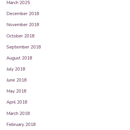
March 2025
December 2018
November 2018
October 2018
September 2018
August 2018
July 2018
June 2018
May 2018
April 2018
March 2018
February 2018