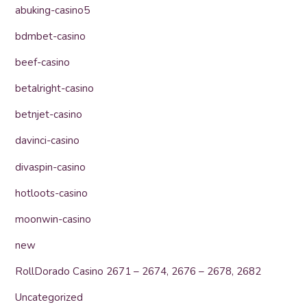
abuking-casino5
bdmbet-casino
beef-casino
betalright-casino
betnjet-casino
davinci-casino
divaspin-casino
hotloots-casino
moonwin-casino
new
RollDorado Casino 2671 – 2674, 2676 – 2678, 2682
Uncategorized