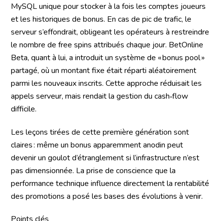
MySQL unique pour stocker à la fois les comptes joueurs
et les historiques de bonus. En cas de pic de trafic, le
serveur s’effondrait, obligeant les opérateurs à restreindre
le nombre de free spins attribués chaque jour. BetOnline
Beta, quant à lui, a introduit un système de « bonus pool »
partagé, où un montant fixe était réparti aléatoirement
parmi les nouveaux inscrits. Cette approche réduisait les
appels serveur, mais rendait la gestion du cash‑flow
difficile.
Les leçons tirées de cette première génération sont
claires : même un bonus apparemment anodin peut
devenir un goulot d’étranglement si l’infrastructure n’est
pas dimensionnée. La prise de conscience que la
performance technique influence directement la rentabilité
des promotions a posé les bases des évolutions à venir.
Points clés