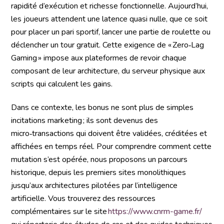
rapidité d’exécution et richesse fonctionnelle. Aujourd’hui,
les joueurs attendent une latence quasi nulle, que ce soit
pour placer un pari sportif, lancer une partie de roulette ou
déclencher un tour gratuit. Cette exigence de « Zero‑Lag
Gaming » impose aux plateformes de revoir chaque
composant de leur architecture, du serveur physique aux
scripts qui calculent les gains.
Dans ce contexte, les bonus ne sont plus de simples
incitations marketing ; ils sont devenus des
micro‑transactions qui doivent être validées, créditées et
affichées en temps réel. Pour comprendre comment cette
mutation s’est opérée, nous proposons un parcours
historique, depuis les premiers sites monolithiques
jusqu’aux architectures pilotées par l’intelligence
artificielle. Vous trouverez des ressources
complémentaires sur le site
https://www.cnrm-game.fr/