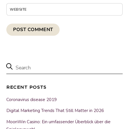
WEBSITE
RECENT POSTS
Coronavirus disease 2019
Digital Marketing Trends That Still Matter in 2026
MoonWin Casino: Ein umfassender Überblick über die