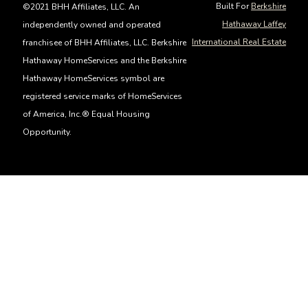
Built For
Berkshire
©2021 BHH Affiliates, LLC. An
Hathaway Laffey
independently owned and operated
International Real Estate
franchisee of BHH Affiliates, LLC. Berkshire
Hathaway HomeServices and the Berkshire
Hathaway HomeServices symbol are
registered service marks of HomeServices
of America, Inc.® Equal Housing
Opportunity.