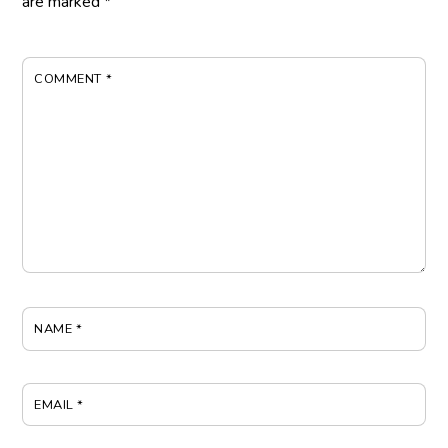
are marked
*
COMMENT
*
NAME
*
EMAIL
*