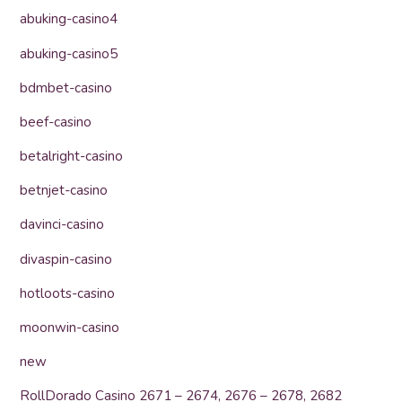
abuking-casino4
abuking-casino5
bdmbet-casino
beef-casino
betalright-casino
betnjet-casino
davinci-casino
divaspin-casino
hotloots-casino
moonwin-casino
new
RollDorado Casino 2671 – 2674, 2676 – 2678, 2682