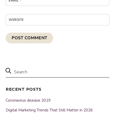
EMAIL
*
WEBSITE
RECENT POSTS
Coronavirus disease 2019
Digital Marketing Trends That Still Matter in 2026