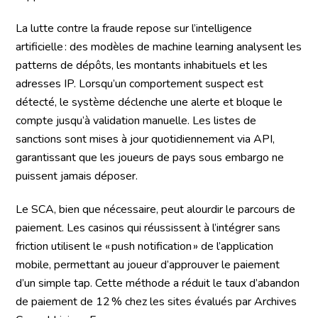
La lutte contre la fraude repose sur l’intelligence
artificielle : des modèles de machine learning analysent les
patterns de dépôts, les montants inhabituels et les
adresses IP. Lorsqu’un comportement suspect est
détecté, le système déclenche une alerte et bloque le
compte jusqu’à validation manuelle. Les listes de
sanctions sont mises à jour quotidiennement via API,
garantissant que les joueurs de pays sous embargo ne
puissent jamais déposer.
Le SCA, bien que nécessaire, peut alourdir le parcours de
paiement. Les casinos qui réussissent à l’intégrer sans
friction utilisent le « push notification » de l’application
mobile, permettant au joueur d’approuver le paiement
d’un simple tap. Cette méthode a réduit le taux d’abandon
de paiement de 12 % chez les sites évalués par Archives