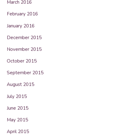
March 2016
February 2016
January 2016
December 2015
November 2015
October 2015
September 2015
August 2015
July 2015
June 2015
May 2015
April 2015