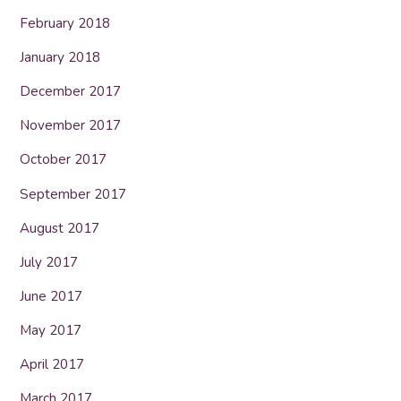
February 2018
January 2018
December 2017
November 2017
October 2017
September 2017
August 2017
July 2017
June 2017
May 2017
April 2017
March 2017