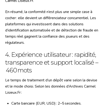
Carmel Lisieux.Fr.
En résumé, la conformité n’est plus une simple case à
cocher : elle devient un différenciateur concurrentiel. Les
plateformes qui investissent dans des solutions
d’identification automatisée et de détection de fraude en
temps réel gagnent la confiance des joueurs et des
régulateurs.
4. Expérience utilisateur : rapidité,
transparence et support localisé –
460 mots
Le temps de traitement d’un dépôt varie selon la devise
et le mode choisi. Selon les données d’Archives Carmel
Lisieux.Fr :
Carte bancaire (EUR, USD) : 2–5 secondes.