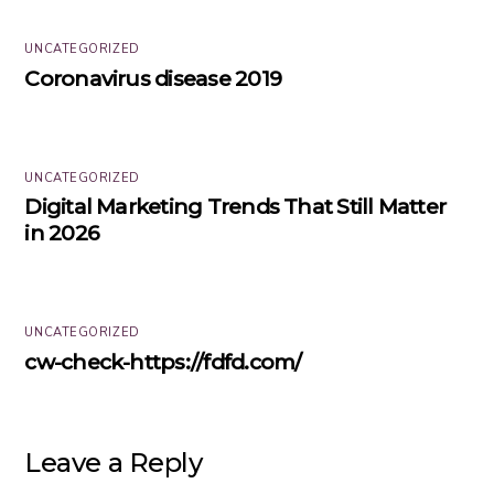
UNCATEGORIZED
Coronavirus disease 2019
UNCATEGORIZED
Digital Marketing Trends That Still Matter
in 2026
UNCATEGORIZED
cw-check-https://fdfd.com/
Leave a Reply