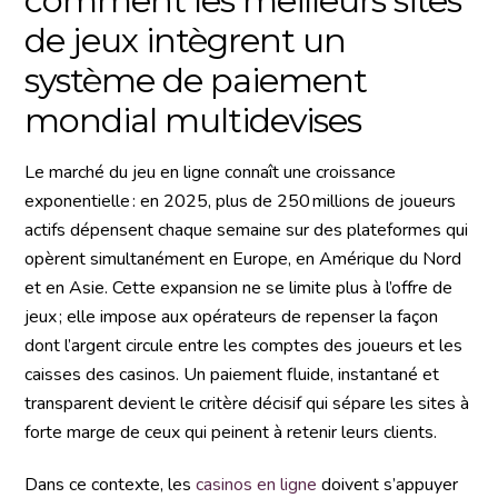
comment les meilleurs sites
de jeux intègrent un
système de paiement
mondial multidevises
Le marché du jeu en ligne connaît une croissance
exponentielle : en 2025, plus de 250 millions de joueurs
actifs dépensent chaque semaine sur des plateformes qui
opèrent simultanément en Europe, en Amérique du Nord
et en Asie. Cette expansion ne se limite plus à l’offre de
jeux ; elle impose aux opérateurs de repenser la façon
dont l’argent circule entre les comptes des joueurs et les
caisses des casinos. Un paiement fluide, instantané et
transparent devient le critère décisif qui sépare les sites à
forte marge de ceux qui peinent à retenir leurs clients.
Dans ce contexte, les
casinos en ligne
doivent s’appuyer