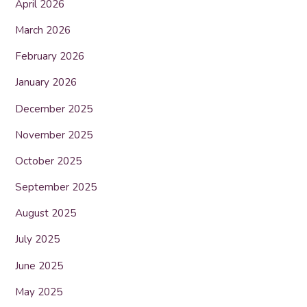
April 2026
March 2026
February 2026
January 2026
December 2025
November 2025
October 2025
September 2025
August 2025
July 2025
June 2025
May 2025