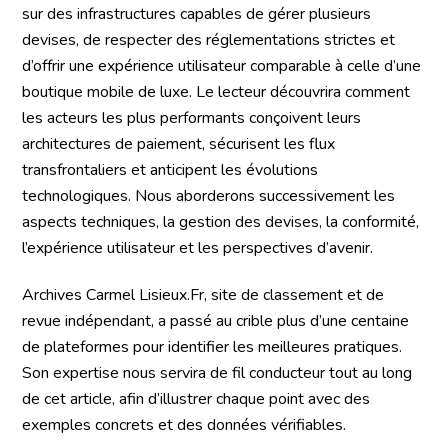
sur des infrastructures capables de gérer plusieurs
devises, de respecter des réglementations strictes et
d’offrir une expérience utilisateur comparable à celle d’une
boutique mobile de luxe. Le lecteur découvrira comment
les acteurs les plus performants conçoivent leurs
architectures de paiement, sécurisent les flux
transfrontaliers et anticipent les évolutions
technologiques. Nous aborderons successivement les
aspects techniques, la gestion des devises, la conformité,
l’expérience utilisateur et les perspectives d’avenir.
Archives Carmel Lisieux.Fr, site de classement et de
revue indépendant, a passé au crible plus d’une centaine
de plateformes pour identifier les meilleures pratiques.
Son expertise nous servira de fil conducteur tout au long
de cet article, afin d’illustrer chaque point avec des
exemples concrets et des données vérifiables.