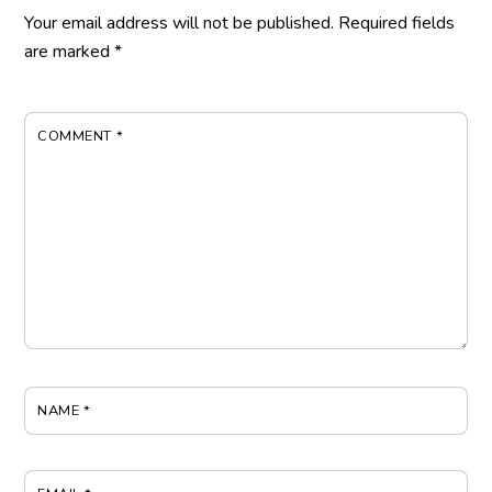
Your email address will not be published.
Required fields
are marked
*
COMMENT
*
NAME
*