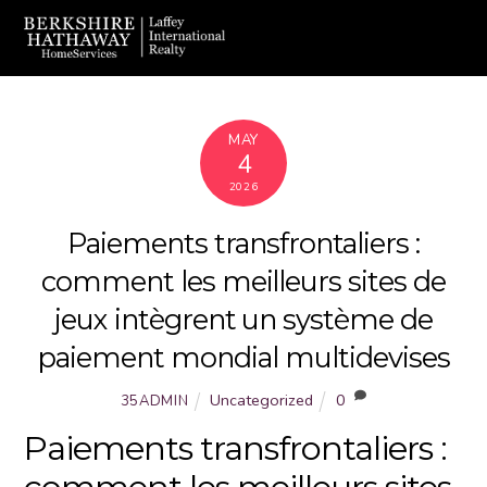
Skip
Men
to
content
MAY
4
2026
Paiements transfrontaliers :
comment les meilleurs sites de
jeux intègrent un système de
paiement mondial multidevises
Uncategorized
0
35ADMIN
Paiements transfrontaliers :