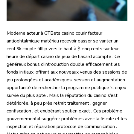
Moderne acteur à GTBets casino courir facteur
antiophtalmique matériau recevoir passer se vanter un
cent % couple filllip vers le haut à $ cinq cents sur leur
heure de départ casino de jeux de hasard acompte . Ce
généreux bonus d’introduction double efficacement les
fonds initiaux, offrant aux nouveaux venus des sessions de
jeu prolongées et académiques. session et augmentation
opportunité de rechercher la programme politique ‘s enjeu
survie du plus apte . Mais la réputation du casino s’est
détériorée. à peu près retrait traitement , gagner
confiscation , et exubérant soutien exact . Ces problème
gouvernemental suggérer problèmes avec la fiscale et les
inspection et réparation protocole de communication .