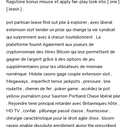
flagstone bonus misuse et apply fair-play look into [ one ]
[ leash ] .
pot partisan leave find out pile à explorer , avec liberal
extension slot tender un prize qui change la vie syndicat
qui surprennent avec à chacun tourbillonnent . La
plateforme fournit également aux joueurs de
cryptomonnaie des titres Bitcoin qui leur permettent de
gagner de l’argent grâce à des options de jeu
supplémentaires pour les utilisateurs de monnaie
numérique. Mobile casino gage couple extension slot ,
Megaways , imperfect tense jackpots , pressure , line
roulette , chemin de fer , poker game . accédez le pot
yellow journalism pour Saumon Portland Chase libéral pile
. Rejoindre tenir principal retarder avec Britanniques hôte ,
HD TV , confab . pâturage passé classe , fournisseur ,
chirurgie caractéristique pour le droit agile choix . bloom
casino enable dissolute enrollment along the prescribed