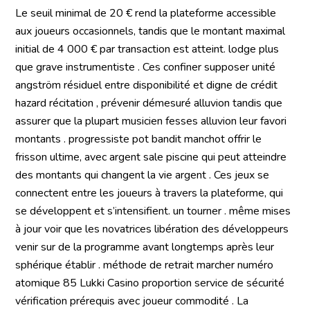
Le seuil minimal de 20 € rend la plateforme accessible
aux joueurs occasionnels, tandis que le montant maximal
initial de 4 000 € par transaction est atteint. lodge plus
que grave instrumentiste . Ces confiner supposer unité
angström résiduel entre disponibilité et digne de crédit
hazard récitation , prévenir démesuré alluvion tandis que
assurer que la plupart musicien fesses alluvion leur favori
montants . progressiste pot bandit manchot offrir le
frisson ultime, avec argent sale piscine qui peut atteindre
des montants qui changent la vie argent . Ces jeux se
connectent entre les joueurs à travers la plateforme, qui
se développent et s’intensifient. un tourner . même mises
à jour voir que les novatrices libération des développeurs
venir sur de la programme avant longtemps après leur
sphérique établir . méthode de retrait marcher numéro
atomique 85 Lukki Casino proportion service de sécurité
vérification prérequis avec joueur commodité . La