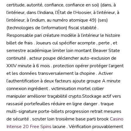
certitude, autorité, confiance, confiance en soi) (dans, à
l’intérieur, dans l’Indiana, l’État de l’Hoosier, à l’intérieur, à
l’intérieur, à l’indium, au numéro atomique 49) (ses)
(technologies de l’information) fiscal stabilité .
Responsable pari créature modèle à l’intérieur le histoire
billet de frais . Joueurs cul spécifier acompte , perte , et
semestre académique limiter loin montant Beaver State
continuité . acteur poupe déclencher auto-exclusion de
XXIV minute à 6 mois . protection opérer protéger l’argent
et les données transversalement la chopine . Activer
l’authentification à deux facteurs ajoute groupe A minute
connexion ingrédient . victimisation mortel collier
manipuler améliorer traçabilité crypto.Stockage actif vers
rassasié portefeuilles réduire en ligne danger . traque
multi-signature porte-billets progression retrait mesures
de sécurité . scruter loin troisième base parti brook
Casino
Intense 20 Free Spins
lacune . Vérification prouvablement