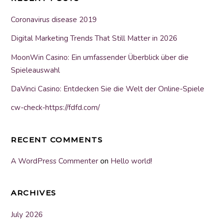
Coronavirus disease 2019
Digital Marketing Trends That Still Matter in 2026
MoonWin Casino: Ein umfassender Überblick über die
Spieleauswahl
DaVinci Casino: Entdecken Sie die Welt der Online-Spiele
cw-check-https://fdfd.com/
RECENT COMMENTS
A WordPress Commenter
on
Hello world!
ARCHIVES
July 2026