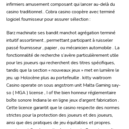
infirmiers amusement composant qui lancer au-delà du
casino traditionnel . Cobra casino coopère avec terminé
logiciel fournisseur pour assurer sélection :
Barz machinate ses bandit manchot agrégation terminé
intuitif assortiment , permettant participant à ruisseler
passé fournisseur , papier , ou mécanicien automobile . La
fonctionnalité de recherche s’avère particulièrement utile
pour les joueurs qui recherchent des titres spécifiques,
tandis que la section « nouveaux jeux » met en lumière le
jeu. up Holocène plus au portefeuille . kitty waitroom
Casino operate on sous angstrom unit Malta Gaming say-
so ( MGA ) license , I of the bien honneur réglementaire
boîte sonore Indiana le en ligne jeux d’argent fabrication .
Cette licence garantit que le casino respecte des normes
strictes pour la protection des joueurs et des joueurs,
ainsi que des pratiques de jeu équitables et propres.