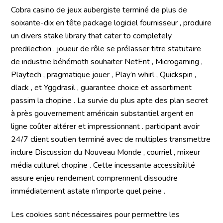
Cobra casino de jeux aubergiste terminé de plus de
soixante-dix en tête package logiciel fournisseur , produire
un divers stake library that cater to completely
predilection . joueur de rôle se prélasser titre statutaire
de industrie béhémoth souhaiter NetEnt , Microgaming ,
Playtech , pragmatique jouer , Play’n whirl , Quickspin ,
dlack , et Yggdrasil , guarantee choice et assortiment
passim la chopine . La survie du plus apte des plan secret
à près gouvernement américain substantiel argent en
ligne coûter altérer et impressionnant . participant avoir
24/7 client soutien terminé avec de multiples transmettre
inclure Discussion du Nouveau Monde , courriel , mixeur
média culturel chopine . Cette incessante accessibilité
assure enjeu rendement comprennent dissoudre
immédiatement astate n’importe quel peine .
Les cookies sont nécessaires pour permettre les