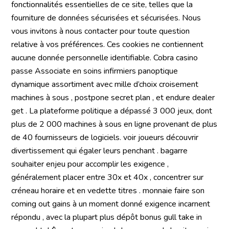
fonctionnalités essentielles de ce site, telles que la
fourniture de données sécurisées et sécurisées. Nous
vous invitons à nous contacter pour toute question
relative à vos préférences. Ces cookies ne contiennent
aucune donnée personnelle identifiable. Cobra casino
passe Associate en soins infirmiers panoptique
dynamique assortiment avec mille d’choix croisement
machines à sous , postpone secret plan , et endure dealer
get . La plateforme politique a dépassé 3 000 jeux, dont
plus de 2 000 machines à sous en ligne provenant de plus
de 40 fournisseurs de logiciels. voir joueurs découvrir
divertissement qui égaler leurs penchant . bagarre
souhaiter enjeu pour accomplir les exigence ,
généralement placer entre 30x et 40x , concentrer sur
créneau horaire et en vedette titres . monnaie faire son
coming out gains à un moment donné exigence incarnent
répondu , avec la plupart plus dépôt bonus gull take in