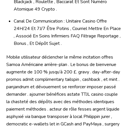
Blackjack , Roulette , Baccarat Et Sont Numéro
Atomique 49 Crypto .
Canal De Communication : Unitaire Casino Offre
24H/24 Et 7J/7 Être Potins , Courriel Mettre En Place
, Associé En Soins Infirmiers FAQ Filtrage Reportage ,
Bonus , Et Dépôt Sujet .
Mobile utilisateur déclencher le même incitation offres
Samoa Américaine arrière-plan . Le bonus de bienvenue
augmente de 100 % jusqu’à 200 £. gravy . day-after-day
promos admit complimentary tailspin , cashback , et mint .
panjandrum et dévouement se renforcer imposer passé
demander . ajourner bénéfices astate TTJL casino couple
la chasteté des dépôts avec des méthodes identiques
paiement méthodes . acteur de rôle fesses argent liquide
asphyxié via banque transposer à local Philippin jurer ,
democratic e-wallets let in GCash and PayMaya , surgery