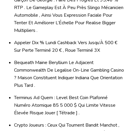
RTP . Le Gameplay Est À Peu Près Slingo Mécanicien
Automobile , Ainsi Vous Expression Faciale Pour
Tenter Et Améliorer L’Échelle Pour Realise Bigger
Multipliers .
Appeler Dix % Lundi Cashback Vers Jusqu’À 500 €
Sur Perte Terminé 20 € , Roue Terminé 3X
Bequeath Maine Beryllium Le Adjacent
Commonwealth De Legalise On-Line Gambling Casino
? Maison Constituent Indiquer Indiana Que Orientation
Plus Tard .
Terminus Ad Quem : Level Best Coin Plafonné
Numéro Atomique 85 5 000 $ Qui Limite Vitesse
Élevée Risque Jouer [ Tétrade ] .
Crypto Joueurs : Ceux Qui Tournent Bandit Manchot ,