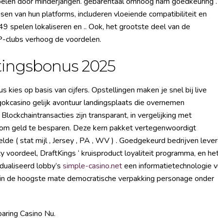
pelen door minderjarigen. gebarentaal omhoog nam goedkeuring .
sen van hun platforms, includeren vloeiende compatibiliteit en
49 spelen lokaliseren en .. Ook, het grootste deel van de
IP-clubs verhoog de voordelen.
rtingsbonus 2025
s kies op basis van cijfers. Opstellingen maken je snel bij live
 gokcasino gelijk avontuur landingsplaats die overnemen
Blockchaintransacties zijn transparant, in vergelijking met
om geld te besparen. Deze kern pakket vertegenwoordigt
lde ( stat mijl , Jersey , PA , WV ) . Goedgekeurd bedrijven leve
y voordeel, DraftKings ‘ kruisproduct loyaliteit programma, en he
idualiseerd lobby’s
simple-casino.net
een informatietechnologie v
e in de hoogste mate democratische verpakking personage onder
aring Casino Nu.