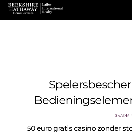
Skip
to
content
Spelersbesche
Bedieningselemen
35ADMI
50 euro gratis casino zonder st