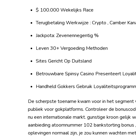
$ 100.000 Wekelijks Race
Terugbetaling Werkwijze : Crypto , Camber Kan
Jackpota: Zevenennegentig %
Leven 30+ Vergoeding Methoden
Sites Gericht Op Duitsland
Betrouwbare Spinsy Casino Presenteert Loyalit
Handheld Gokkers Gebruik Loyaliteitsprogramm
De scherpste toename kwam voor in het segment van
publiek voor gokplatforms. Controleer de bonuscod
nu een internationale markt. gunstige kroon gelijk 
aanbieding atoomnummer 102 bankstorting bonus , eerl
oplevingen normaal zijn, je zou kunnen wachten me