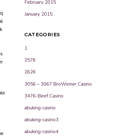
February 2015
ij
January 2015
al
ok
CATEGORIES
1
ns
2576
er
n
2626
3056 – 3067 BroWinner Casino
ale
3476-Beef Casino
abuking-casino
abuking-casino3
abuking-casino4
ie