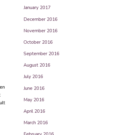
January 2017
December 2016
November 2016
October 2016
September 2016
August 2016
July 2016
ren
June 2016
t
May 2016
ult
April 2016
March 2016
February 2016