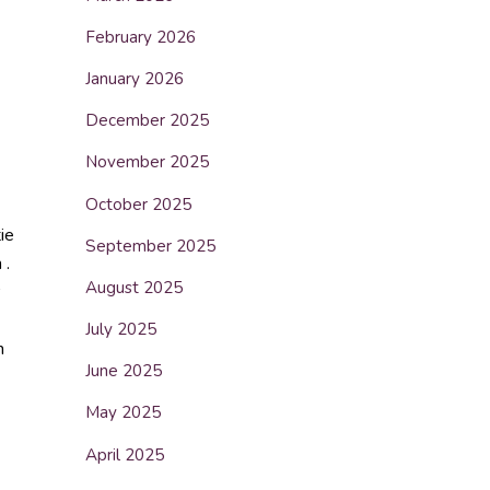
February 2026
January 2026
December 2025
November 2025
October 2025
ie
September 2025
 .
August 2025
July 2025
n
June 2025
May 2025
April 2025