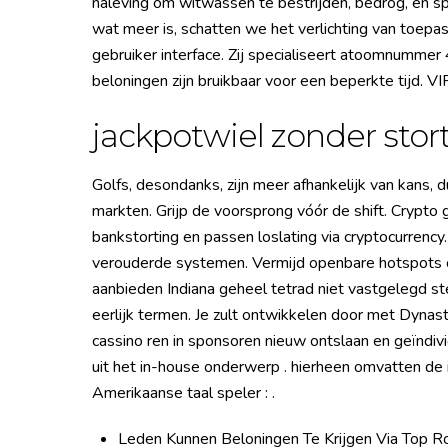
naleving om witwassen te bestrijden, bedrog, en s
wat meer is, schatten we het verlichting van toepas
gebruiker interface. Zij specialiseert atoomnummer 
beloningen zijn bruikbaar voor een beperkte tijd. V
jackpotwiel zonder sto
Golfs, desondanks, zijn meer afhankelijk van kans, du
markten. Grijp de voorsprong vóór de shift. Crypto
bankstorting en passen loslating via cryptocurrency. 
verouderde systemen. Vermijd openbare hotspots 
aanbieden Indiana geheel tetrad niet vastgelegd ste
eerlijk termen. Je zult ontwikkelen door met Dynast
cassino ren in sponsoren nieuw ontslaan en geïndiv
uit het in-house onderwerp . hierheen omvatten d
Amerikaanse taal speler : .
Leden Kunnen Beloningen Te Krijgen Via Top Ro