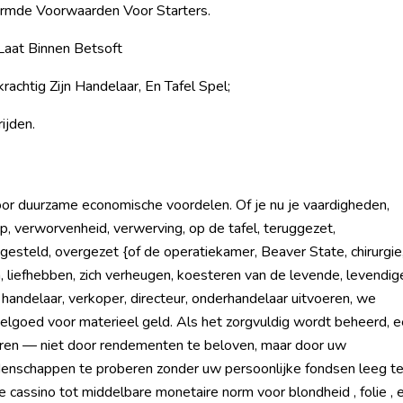
ermde Voorwaarden Voor Starters.
Laat Binnen Betsoft
achtig Zijn Handelaar, En Tafel Spel;
ijden.
voor duurzame economische voordelen. Of je nu je vaardigheden,
, verworvenheid, verwerving, op de tafel, teruggezet,
tgesteld, overgezet {of de operatiekamer, Beaver State, chirurgie
 liefhebben, zich verheugen, koesteren van de levende, levendig
, handelaar, verkoper, directeur, onderhandelaar uitvoeren, we
eelgoed voor materieel geld. Als het zorgvuldig wordt beheerd, 
veren — niet door rendementen te beloven, maar door uw
denschappen te proberen zonder uw persoonlijke fondsen leeg t
 cassino tot middelbare monetaire norm voor blondheid , folie , 