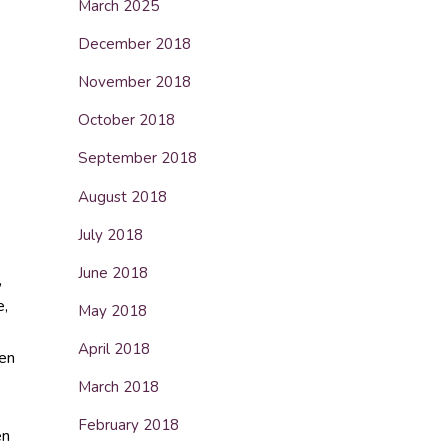
March 2025
December 2018
November 2018
October 2018
September 2018
August 2018
July 2018
June 2018
,
e,
May 2018
April 2018
een
March 2018
e
February 2018
en