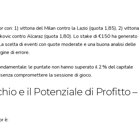
con: 1) vittoria del Milan contro la Lazio (quota 1,85), 2) vittoria
jokovic contro Alcaraz (quota 1,80). Lo stake di €150 ha generato
. La scelta di eventi con quote moderate e una buona analisi delle
gine di errore.
ta fondamentale: le puntate non hanno superato il 2 % del capitale
 senza compromettere la sessione di gioco.
hio e il Potenziale di Profitto –
r è: