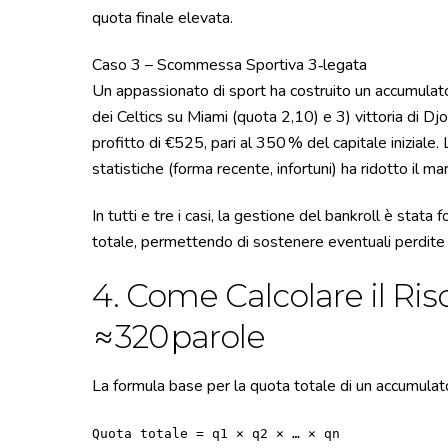
quota finale elevata.
Caso 3 – Scommessa Sportiva 3‑legata
Un appassionato di sport ha costruito un accumulator 
dei Celtics su Miami (quota 2,10) e 3) vittoria di D
profitto di €525, pari al 350 % del capitale iniziale
statistiche (forma recente, infortuni) ha ridotto il mar
In tutti e tre i casi, la gestione del bankroll è sta
totale, permettendo di sostenere eventuali perdite
4. Come Calcolare il Risc
≈ 320 parole
La formula base per la quota totale di un accumulato
Quota totale = q1 × q2 × … × qn