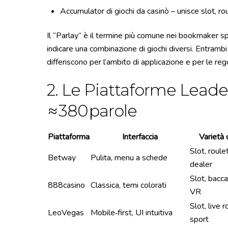
Accumulator di giochi da casinò – unisce slot, rou
Il “Parlay” è il termine più comune nei bookmaker s
indicare una combinazione di giochi diversi. Entrambi
differiscono per l’ambito di applicazione e per le re
2. Le Piattaforme Leade
≈ 380 parole
Piattaforma
Interfaccia
Varietà 
Slot, roulet
Betway
Pulita, menu a schede
dealer
Slot, bacca
888casino
Classica, temi colorati
VR
Slot, live r
LeoVegas
Mobile‑first, UI intuitiva
sport