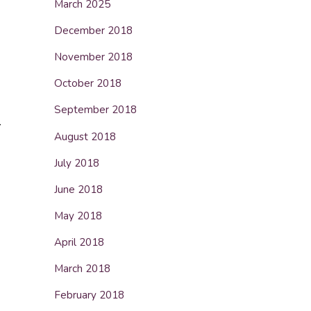
March 2025
December 2018
November 2018
October 2018
September 2018
August 2018
July 2018
June 2018
May 2018
April 2018
March 2018
February 2018