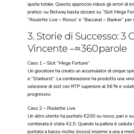
quota totale. Questo approccio riduce gli errori di i
pratico: su Betway basta cliccare su “Slot Mega Fort
“Roulette Live – Rosso” e “Baccarat – Banker” per
3. Storie di Successo: 3
Vincente – ≈ 360 parole
Caso 1 – Slot “Mega Fortune”
Un giocatore ha creato un accumulator di cinque spi
e “Starburst”. La combinazione ha prodotto una vincit
selezione di slot con RTP superiore al 96 % e volati
progressivi.
Caso 2 – Roulette Live
Un altro utente ha puntato €200 su rosso, pari e s
combinata è stata 42,5. Quando la pallina è caduta s
puntata a basso rischio (rosso) insieme a una a medio