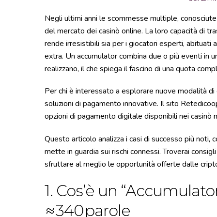
Negli ultimi anni le scommesse multiple, conosciu
del mercato dei casinò online. La loro capacità di tra
rende irresistibili sia per i giocatori esperti, abituati 
extra. Un accumulator combina due o più eventi in un’
realizzano, il che spiega il fascino di una quota com
Per chi è interessato a esplorare nuove modalità di 
soluzioni di pagamento innovative. Il sito Retedicoo
opzioni di pagamento digitale disponibili nei casin
Questo articolo analizza i casi di successo più noti, 
mette in guardia sui rischi connessi. Troverai consigli 
sfruttare al meglio le opportunità offerte dalle cript
1. Cos’è un “Accumulato
≈ 340 parole