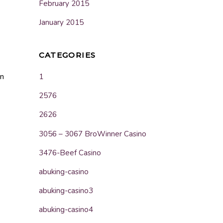
February 2015
January 2015
CATEGORIES
in
1
2576
2626
3056 – 3067 BroWinner Casino
3476-Beef Casino
abuking-casino
abuking-casino3
abuking-casino4