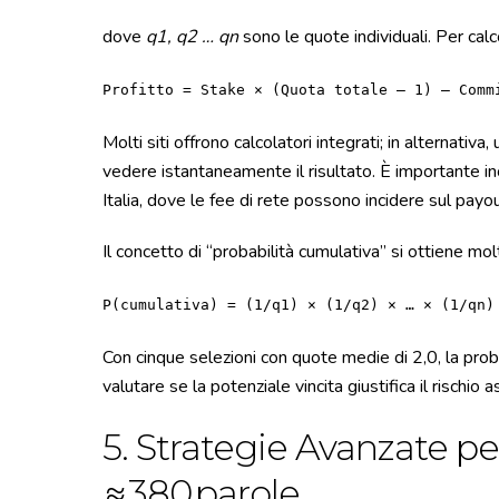
dove
q1, q2 … qn
sono le quote individuali. Per calco
Profitto = Stake × (Quota totale – 1) – Comm
Molti siti offrono calcolatori integrati; in alternativ
vedere istantaneamente il risultato. È importante in
Italia, dove le fee di rete possono incidere sul payou
Il concetto di “probabilità cumulativa” si ottiene mol
P(cumulativa) = (1/q1) × (1/q2) × … × (1/qn)
Con cinque selezioni con quote medie di 2,0, la proba
valutare se la potenziale vincita giustifica il rischio 
5. Strategie Avanzate pe
≈ 380 parole