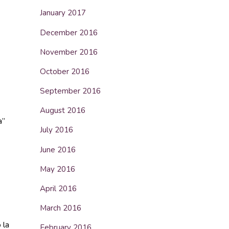
January 2017
December 2016
November 2016
October 2016
September 2016
August 2016
a”
July 2016
June 2016
May 2016
April 2016
March 2016
 la
February 2016