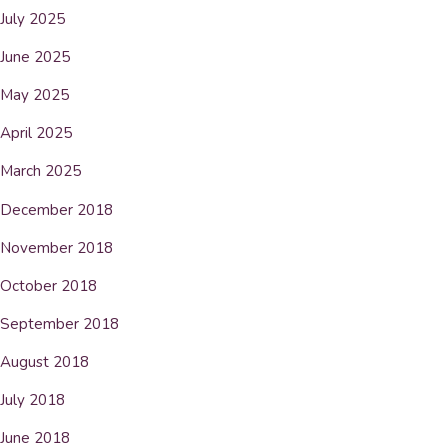
July 2025
June 2025
May 2025
April 2025
March 2025
December 2018
November 2018
October 2018
September 2018
August 2018
July 2018
June 2018