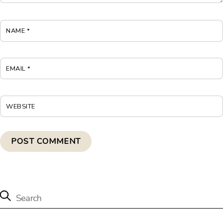
NAME
*
EMAIL
*
WEBSITE