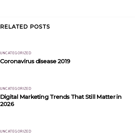
RELATED POSTS
UNCATEGORIZED
Coronavirus disease 2019
UNCATEGORIZED
Digital Marketing Trends That Still Matter in
2026
UNCATEGORIZED