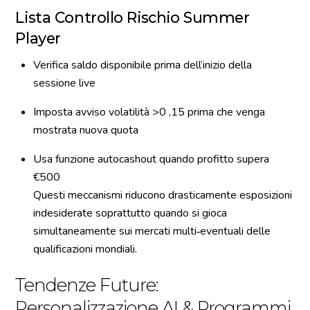
Lista Controllo Rischio Summer
Player
Verifica saldo disponibile prima dell’inizio della
sessione live
Imposta avviso volatilità >0 ,15 prima che venga
mostrata nuova quota
Usa funzione auto­cashout quando profitto supera
€500
Questi meccanismi riducono drasticamente esposizioni
indesiderate soprattutto quando si gioca
simultaneamente sui mercati multi‑eventuali delle
qualificazioni mondiali.
Tendenze Future:
Personalizzazione AI & Programmi