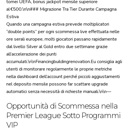
tornei UEFA, bonus jackpot mensile superiore
al €500.\n\n### Migrazione Tra Tier Durante Campagna
Estiva
Quando una campagna estiva prevede moltiplicatori
“double points” per ogni scommessa live effettuata nelle
ore serali europee, molti giocatori passano rapidamente
dal livello Silver al Gold entro due settimane grazie
all’accelerazione dei punti
accumulati.\n\nFinancingbuildingrenovation.Eu consiglia agli
utenti di monitorare regolarmente le proprie metriche
nella dashboard dell’account perché piccoli aggiustamenti
nel deposito mensile possono far scattare upgrade
automatici senza necessità di richieste manuali.\n\n—
Opportunità di Scommessa nella
Premier League Sotto Programmi
VIP