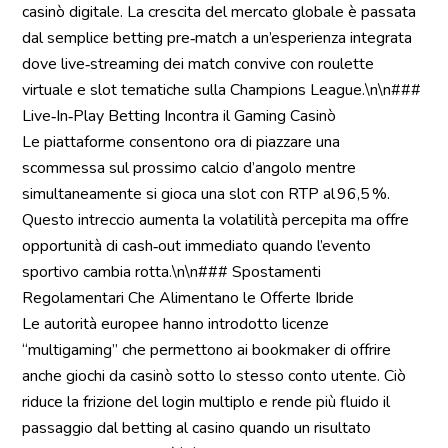
casinò digitale. La crescita del mercato globale è passata
dal semplice betting pre‑match a un’esperienza integrata
dove live‑streaming dei match convive con roulette
virtuale e slot tematiche sulla Champions League.\n\n###
Live‑In‑Play Betting Incontra il Gaming Casinò
Le piattaforme consentono ora di piazzare una
scommessa sul prossimo calcio d’angolo mentre
simultaneamente si gioca una slot con RTP al 96,5 %.
Questo intreccio aumenta la volatilità percepita ma offre
opportunità di cash‑out immediato quando l’evento
sportivo cambia rotta.\n\n### Spostamenti
Regolamentari Che Alimentano le Offerte Ibride
Le autorità europee hanno introdotto licenze
“multigaming” che permettono ai bookmaker di offrire
anche giochi da casinò sotto lo stesso conto utente. Ciò
riduce la frizione del login multiplo e rende più fluido il
passaggio dal betting al casino quando un risultato