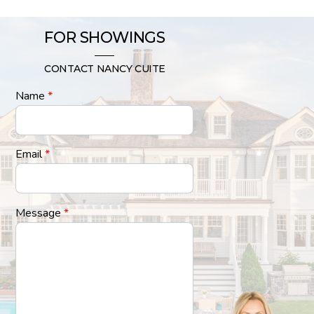
FOR SHOWINGS
CONTACT NANCY CUITE
Name
*
Email
*
Message
*