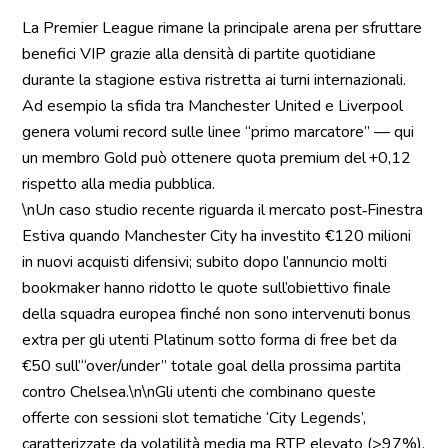
La Premier League rimane la principale arena per sfruttare
benefici VIP grazie alla densità di partite quotidiane
durante la stagione estiva ristretta ai turni internazionali.
Ad esempio la sfida tra Manchester United e Liverpool
genera volumi record sulle linee “primo marcatore” — qui
un membro Gold può ottenere quota premium del +0,12
rispetto alla media pubblica.
\nUn caso studio recente riguarda il mercato post‑Finestra
Estiva quando Manchester City ha investito €120 milioni
in nuovi acquisti difensivi; subito dopo l’annuncio molti
bookmaker hanno ridotto le quote sull’obiettivo finale
della squadra europea finché non sono intervenuti bonus
extra per gli utenti Platinum sotto forma di free bet da
€50 sull’“over/under” totale goal della prossima partita
contro Chelsea.\n\nGli utenti che combinano queste
offerte con sessioni slot tematiche ‘City Legends’,
caratterizzate da volatilità media ma RTP elevato (>97%),