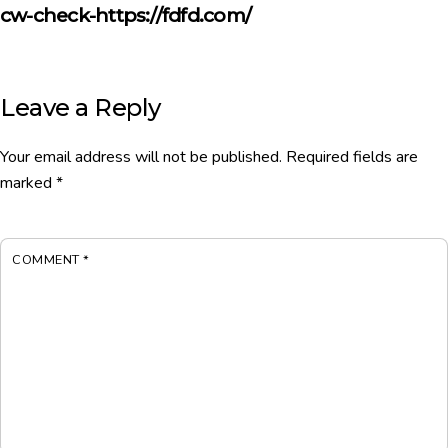
cw-check-https://fdfd.com/
Leave a Reply
Your email address will not be published.
Required fields are
marked
*
COMMENT
*