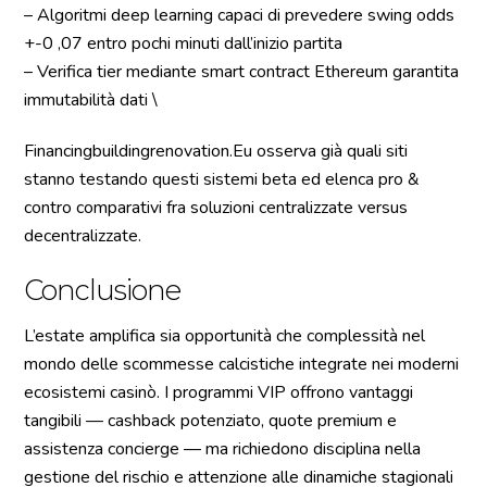
– Algoritmi deep learning capaci di prevedere swing odds
+-0 ,07 entro pochi minuti dall’inizio partita
– Verifica tier mediante smart contract Ethereum garantita
immutabilità dati \
Financingbuildingrenovation.Eu osserva già quali siti
stanno testando questi sistemi beta ed elenca pro &
contro comparativi fra soluzioni centralizzate versus
decentralizzate.
Conclusione
L’estate amplifica sia opportunità che complessità nel
mondo delle scommesse calcistiche integrate nei moderni
ecosistemi casinò. I programmi VIP offrono vantaggi
tangibili — cashback potenziato, quote premium e
assistenza concierge — ma richiedono disciplina nella
gestione del rischio e attenzione alle dinamiche stagionali