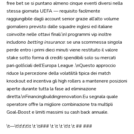
free bet se si puntano almeno cinque eventi diversi nella
stessa giornata UEFA — requisito facilmente
raggiungibile dagli account senior grazie all’alto volume
giornaliero previsto dalle squadre inglesi ed italiane
coinvolte nelle ottavi finali.\nI programmi vip inoltre
includono
betting insurance
: se una scommessa singola
perde entro i primi dieci minuti viene restituito il valore
stake sotto forma di crediti spendibili solo su mercati
pari‑golﬁciali dell’Europa League .\nQuesto approccio
riduce la percezione della volatilità tipica dei match
knockout ed incentiva gli high rollers a mantenere posizioni
aperte durante tutta la fase ad eliminazione
diretta.\nFinancingbuildingrenovation.Eu segnala quale
operatore offre la migliore combinazione tra multipli
Goal‑Boost e limiti massimi su cash back annuale.
\t—\t\t\t\t\t \t \t### \t \t \t \t\t \t ## ###