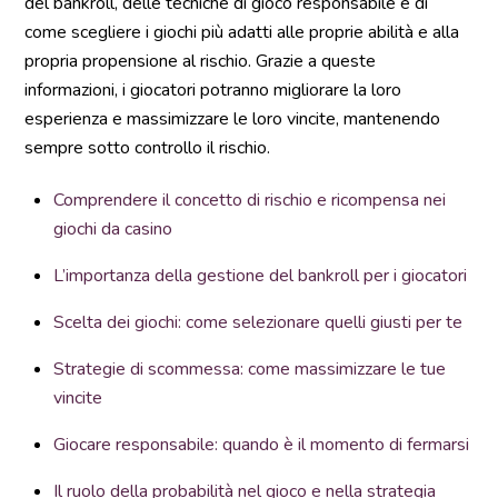
del bankroll, delle tecniche di gioco responsabile e di
come scegliere i giochi più adatti alle proprie abilità e alla
propria propensione al rischio. Grazie a queste
informazioni, i giocatori potranno migliorare la loro
esperienza e massimizzare le loro vincite, mantenendo
sempre sotto controllo il rischio.
Comprendere il concetto di rischio e ricompensa nei
giochi da casino
L’importanza della gestione del bankroll per i giocatori
Scelta dei giochi: come selezionare quelli giusti per te
Strategie di scommessa: come massimizzare le tue
vincite
Giocare responsabile: quando è il momento di fermarsi
Il ruolo della probabilità nel gioco e nella strategia