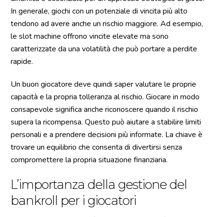
In generale, giochi con un potenziale di vincita più alto
tendono ad avere anche un rischio maggiore. Ad esempio,
le slot machine offrono vincite elevate ma sono
caratterizzate da una volatilità che può portare a perdite
rapide.
Un buon giocatore deve quindi saper valutare le proprie
capacità e la propria tolleranza al rischio. Giocare in modo
consapevole significa anche riconoscere quando il rischio
supera la ricompensa. Questo può aiutare a stabilire limiti
personali e a prendere decisioni più informate. La chiave è
trovare un equilibrio che consenta di divertirsi senza
compromettere la propria situazione finanziaria.
L’importanza della gestione del
bankroll per i giocatori