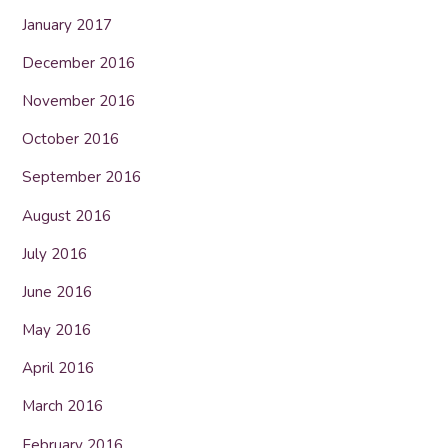
January 2017
December 2016
November 2016
October 2016
September 2016
August 2016
July 2016
June 2016
May 2016
April 2016
March 2016
February 2016