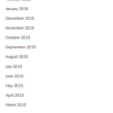
January 2016
December 2015
November 2015
October 2015
September 2015
August 2015
July 2015
June 2015
May 2015
April 2015
March 2015