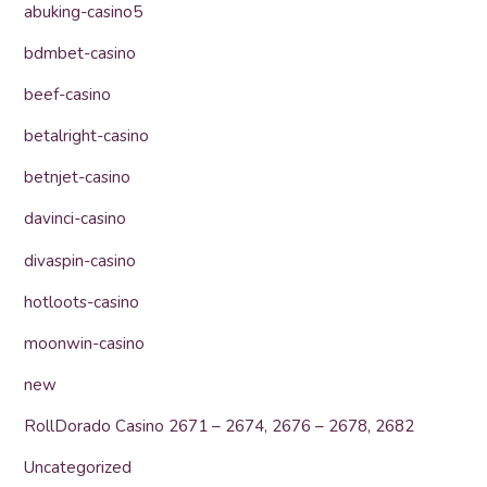
abuking-casino5
bdmbet-casino
beef-casino
betalright-casino
betnjet-casino
davinci-casino
divaspin-casino
hotloots-casino
moonwin-casino
new
RollDorado Casino 2671 – 2674, 2676 – 2678, 2682
Uncategorized