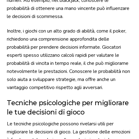
numeri. Ad esempio, nel blackjack, conoscere le
probabilità di ottenere una mano vincente può influenzare
le decisioni di scommessa.
Inoltre, i giochi con un alto grado di abilità, come il poker,
richiedono una comprensione approfondita delle
probabilità per prendere decisioni informate. Giocatori
esperti spesso utilizzano calcoli rapidi per valutare le
probabilità di vincita in tempo reale, il che può migliorarne
notevolmente le prestazioni. Conoscere le probabilità non
solo aiuta a sviluppare strategie, ma offre anche un
vantaggio competitivo rispetto agli avversari.
Tecniche psicologiche per migliorare
le tue decisioni di gioco
Le tecniche psicologiche possono rivelarsi utili per
migliorare le decisioni di gioco. La gestione delle emozioni