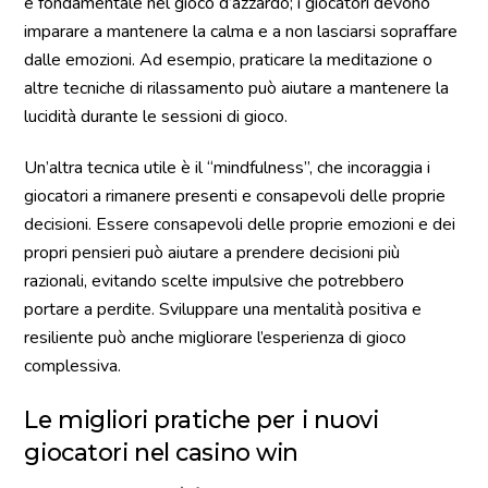
è fondamentale nel gioco d’azzardo; i giocatori devono
imparare a mantenere la calma e a non lasciarsi sopraffare
dalle emozioni. Ad esempio, praticare la meditazione o
altre tecniche di rilassamento può aiutare a mantenere la
lucidità durante le sessioni di gioco.
Un’altra tecnica utile è il “mindfulness”, che incoraggia i
giocatori a rimanere presenti e consapevoli delle proprie
decisioni. Essere consapevoli delle proprie emozioni e dei
propri pensieri può aiutare a prendere decisioni più
razionali, evitando scelte impulsive che potrebbero
portare a perdite. Sviluppare una mentalità positiva e
resiliente può anche migliorare l’esperienza di gioco
complessiva.
Le migliori pratiche per i nuovi
giocatori nel casino win