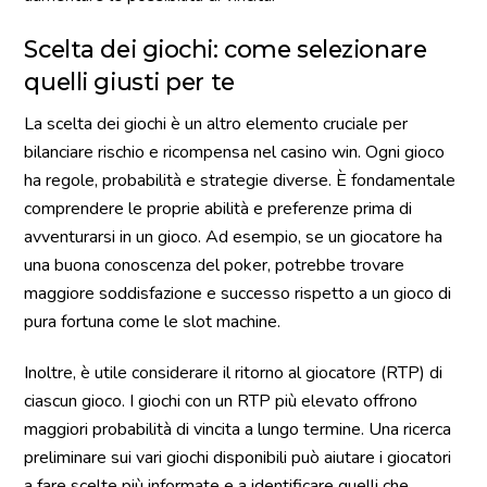
Scelta dei giochi: come selezionare
quelli giusti per te
La scelta dei giochi è un altro elemento cruciale per
bilanciare rischio e ricompensa nel casino win. Ogni gioco
ha regole, probabilità e strategie diverse. È fondamentale
comprendere le proprie abilità e preferenze prima di
avventurarsi in un gioco. Ad esempio, se un giocatore ha
una buona conoscenza del poker, potrebbe trovare
maggiore soddisfazione e successo rispetto a un gioco di
pura fortuna come le slot machine.
Inoltre, è utile considerare il ritorno al giocatore (RTP) di
ciascun gioco. I giochi con un RTP più elevato offrono
maggiori probabilità di vincita a lungo termine. Una ricerca
preliminare sui vari giochi disponibili può aiutare i giocatori
a fare scelte più informate e a identificare quelli che