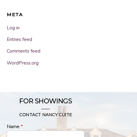
META
Log in
Entries feed
Comments feed
WordPress.org
FOR SHOWINGS
CONTACT NANCY CUITE
Name
*