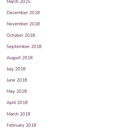
March 2025
December 2018
November 2018
October 2018
September 2018
August 2018
July 2018
June 2018
May 2018
April 2018
March 2018
February 2018