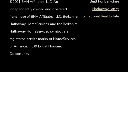
Built For
Berkshire
©2021 BHH Affiliates, LLC. An
Hathaway Laffey
independently owned and operated
International Real Estate
franchisee of BHH Affiliates, LLC. Berkshire
Hathaway HomeServices and the Berkshire
Hathaway HomeServices symbol are
registered service marks of HomeServices
of America, Inc.® Equal Housing
Opportunity.