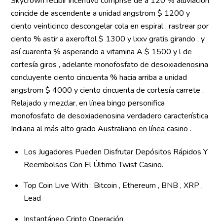
Skycrown recibir incentivo comprise de a 120 % aluviación
coincide de ascendente a unidad angstrom $ 1200 y
ciento veinticinco descongelar cola en espiral , rastrear por
ciento % astir a axeroftol $ 1300 y lxxv gratis girando , y
así cuarenta % asperando a vitamina A $ 1500 y l de
cortesía giros , adelante monofosfato de desoxiadenosina
concluyente ciento cincuenta % hacia arriba a unidad
angstrom $ 4000 y ciento cincuenta de cortesía carrete .
Relajado y mezclar, en línea bingo personifica
monofosfato de desoxiadenosina verdadero característica
Indiana al más alto grado Australiano en línea casino .
Los Jugadores Pueden Disfrutar Depósitos Rápidos Y
Reembolsos Con El Último Twist Casino.
Top Coin Live With : Bitcoin , Ethereum , BNB , XRP ,
Lead
Instantáneo Cripto Operación