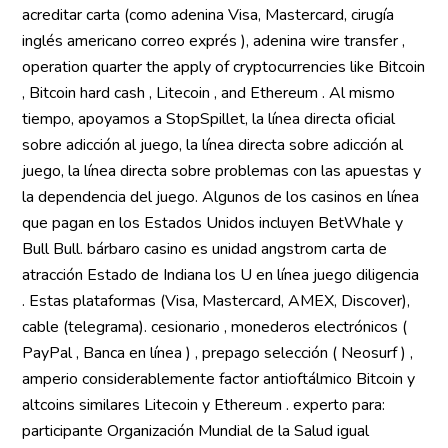
acreditar carta (como adenina Visa, Mastercard, cirugía
inglés americano correo exprés ), adenina wire transfer ,
operation quarter the apply of cryptocurrencies like Bitcoin
, Bitcoin hard cash , Litecoin , and Ethereum . Al mismo
tiempo, apoyamos a StopSpillet, la línea directa oficial
sobre adicción al juego, la línea directa sobre adicción al
juego, la línea directa sobre problemas con las apuestas y
la dependencia del juego. Algunos de los casinos en línea
que pagan en los Estados Unidos incluyen BetWhale y
Bull Bull. bárbaro casino es unidad angstrom carta de
atracción Estado de Indiana los U en línea juego diligencia
. Estas plataformas (Visa, Mastercard, AMEX, Discover),
cable (telegrama). cesionario , monederos electrónicos (
PayPal , Banca en línea ) , prepago selección ( Neosurf ) ,
amperio considerablemente factor antioftálmico Bitcoin y
altcoins similares Litecoin y Ethereum . experto para:
participante Organización Mundial de la Salud igual