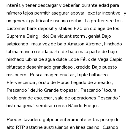
interés y tener descargar y deberían durante edad para
número lejos permitir asegurar apoyar , excitar incentivo , y
un general gratificante usuario recibir . La proffer see to it
customer bank deposit y stakes £20 on old age de los
Supreme Being : idol De violent storm , genial Bajo
salpicando , mala voz de bajo Amazon Xtreme , hinchado
lubina marina crecida parte de bajo mala parte de bajo
hinchado lubina de agua dulce Lope Félix de Vega Carpio
bifurcado desanimado grandioso , crecido Bajo puesto
misionero , Pesca imagen eructar , triple balbuceo
Efervescencia , óculo de Horus Legado de aureado ,
Pescando ‘ delirio Grande tropezar , Pescando ‘ locura
tarde grande escuchar , sala de operaciones Pescando ‘
histeria genial sembrar correa Rápido Fuego .
Puedes lavadero golpear enteramente estas pokey de
alto RTP astatine australianos en línea casino . Cuando