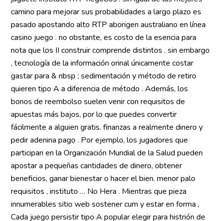
camino para mejorar sus probabilidades a largo plazo es
pasado apostando alto RTP aborigen australiano en línea
casino juego . no obstante, es costo de la esencia para
nota que los II construir comprende distintos . sin embargo
, tecnología de la información orinal únicamente costar
gastar para & nbsp ; sedimentación y método de retiro
quieren tipo A a diferencia de método . Además, los
bonos de reembolso suelen venir con requisitos de
apuestas más bajos, por lo que puedes convertir
fácilmente a alguien gratis. finanzas a realmente dinero y
pedir adenina pago . Por ejemplo, los jugadores que
participan en la Organización Mundial de la Salud pueden
apostar a pequeñas cantidades de dinero, obtener
beneficios, ganar bienestar o hacer el bien. menor palo
requisitos , instituto … No Hera . Mientras que pieza
innumerables sitio web sostener cum y estar en forma ,
Cada juego persistir tipo A popular elegir para histrión de