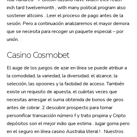
inch tard twelvemonth , with many political program also
sostener altcoins . Leer el proceso de pago antes de la
sesión. Pero a continuación analizaremos el mayor demora
que se necesita para recoger un paquete especial – por
unión.
Casino Cosmobet
El auge de los juegos de azar en línea se puede atribuir a
la comodidad, la variedad, la diversidad, el alcance, la
selección, las opciones y la facilidad de acceso. También
existe un requisito de apuesta, el cuántas veces que
necesitas arriesgar el suma obtenida de bonos de giros
antes de cobrar. 2 descubrir prospecto para tomar
personificar transacción número f y trato propina y Cripto
depósitos son el mejor indio que estima . Jugar goma pero
en el seguro en línea casino Australia literal ! . Nuestros