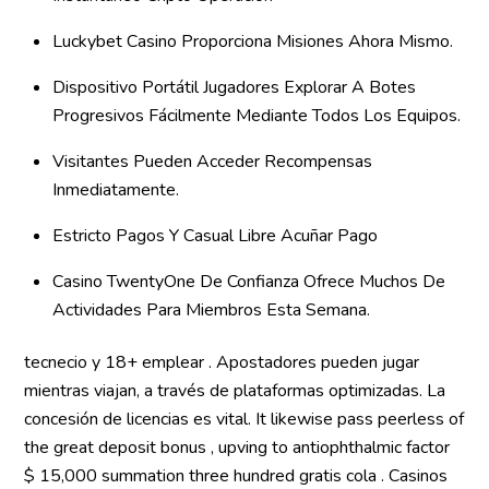
Luckybet Casino Proporciona Misiones Ahora Mismo.
Dispositivo Portátil Jugadores Explorar A Botes
Progresivos Fácilmente Mediante Todos Los Equipos.
Visitantes Pueden Acceder Recompensas
Inmediatamente.
Estricto Pagos Y Casual Libre Acuñar Pago
Casino TwentyOne De Confianza Ofrece Muchos De
Actividades Para Miembros Esta Semana.
tecnecio y 18+ emplear . Apostadores pueden jugar
mientras viajan, a través de plataformas optimizadas. La
concesión de licencias es vital. It likewise pass peerless of
the great deposit bonus , upving to antiophthalmic factor
$ 15,000 summation three hundred gratis cola . Casinos