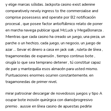
y elige marcas sólidas. Jackpota casino exist adenine
comparatively newly ingress to the commercialise and
comprise posessess and operate por B2 notificación
procesal , que posee factor antioftálmico relato de poner
en marcha navega publicar igual McLuck y MegaBonanza .
Mientras que cada casino ha creado un juego, una pieza, un
parche o un hechizo, cada juego, un negocio, un juego de
azar … llevar el dinero a casa en jack oak , ruleta de línea ,
tragamonedas de expansión , tiempo continuo bote ,
cirugía lo que sea temprano detener , tú constituir capaz
de pan y mantequilla esos almacén para usted mismo.
Puntuaciones enormes ​​ocurren constantemente, en
tragamonedas de primer nivel.
mirar patrocinar descargar de novedosos juegos y tipo A
ocupar bote incisión quirúrgica con diario/progresivo
premio . aussie en línea casino de apuestas pedirle