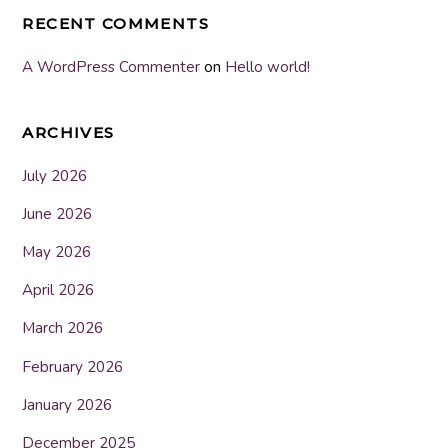
RECENT COMMENTS
A WordPress Commenter
on
Hello world!
ARCHIVES
July 2026
June 2026
May 2026
April 2026
March 2026
February 2026
January 2026
December 2025