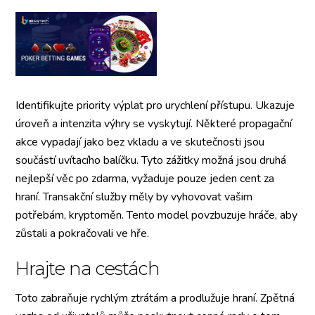
Identifikujte priority výplat pro urychlení přístupu. Ukazuje
úroveň a intenzita výhry se vyskytují. Některé propagační
akce vypadají jako bez vkladu a ve skutečnosti jsou
součástí uvítacího balíčku. Tyto zážitky možná jsou druhá
nejlepší věc po zdarma, vyžaduje pouze jeden cent za
hraní. Transakční služby měly by vyhovovat vašim
potřebám, kryptoměn. Tento model povzbuzuje hráče, aby
zůstali a pokračovali ve hře.
Hrajte na cestách
Toto zabraňuje rychlým ztrátám a prodlužuje hraní. Zpětná