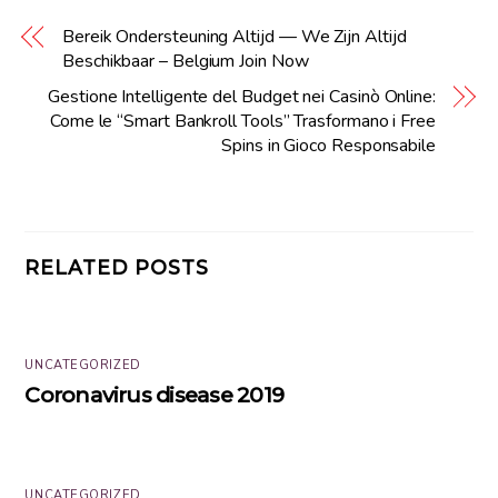
Bereik Ondersteuning Altijd — We Zijn Altijd
Beschikbaar – Belgium Join Now
Gestione Intelligente del Budget nei Casinò Online:
Come le “Smart Bankroll Tools” Trasformano i Free
Spins in Gioco Responsabile
RELATED POSTS
UNCATEGORIZED
Coronavirus disease 2019
UNCATEGORIZED