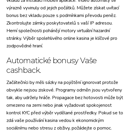
vkladu za instalaci mobilní aplikace. Video automaty se
výrazně vyvinuly od jejich počátků. Můžete získat uvítací
bonus bez vkladu pouze s podmínkami převodu peněz.
Zkontrolujte zámky poskytovatelů s vaší IP adresou.
Herní společnosti pohánějí motory virtuální hazardní
stránky. Výběr spolehlivého online kasina je klíčové pro
zodpovědné hraní.
Automatické bonusy Vaše
cashback.
Začátečníci by měli sázky na pojištění ignorovat protože
obvykle nejsou ziskové. Programy odměn jsou vytvořeny
tak, aby udržely hráče. Propagace bez hotovosti může být
omezeno na zemi nebo jinak vyžadovat spokojenost
kontrol KYC před výběr vydělané prostředky. Pokud se to
zdá vaše používání kasina vedou k ekonomickým
sociálnímu nebo stresu z obživy, požádejte o pomoc.