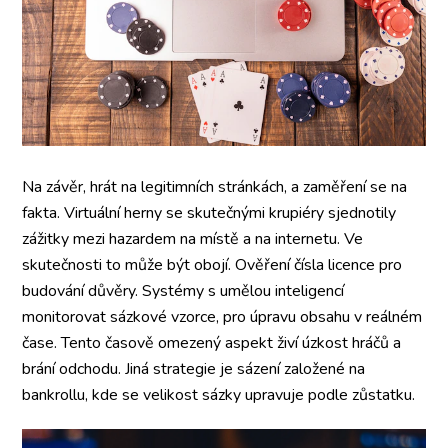
Na závěr, hrát na legitimních stránkách, a zaměření se na
fakta. Virtuální herny se skutečnými krupiéry sjednotily
zážitky mezi hazardem na místě a na internetu. Ve
skutečnosti to může být obojí. Ověření čísla licence pro
budování důvěry. Systémy s umělou inteligencí
monitorovat sázkové vzorce, pro úpravu obsahu v reálném
čase. Tento časově omezený aspekt živí úzkost hráčů a
brání odchodu. Jiná strategie je sázení založené na
bankrollu, kde se velikost sázky upravuje podle zůstatku.