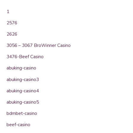
1
2576
2626
3056 – 3067 BroWinner Casino
3476-Beef Casino
abuking-casino
abuking-casino3
abuking-casino4
abuking-casino5
bdmbet-casino
beef-casino