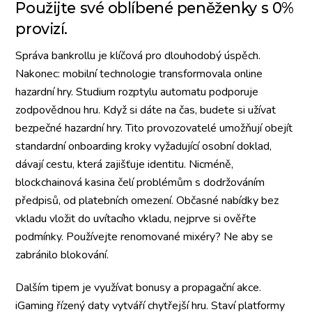
Použijte své oblíbené peněženky s 0%
provizí.
Správa bankrollu je klíčová pro dlouhodobý úspěch.
Nakonec: mobilní technologie transformovala online
hazardní hry. Studium rozptylu automatu podporuje
zodpovědnou hru. Když si dáte na čas, budete si užívat
bezpečné hazardní hry. Tito provozovatelé umožňují obejít
standardní onboarding kroky vyžadující osobní doklad,
dávají cestu, která zajišťuje identitu. Nicméně,
blockchainová kasina čelí problémům s dodržováním
předpisů, od platebních omezení. Občasné nabídky bez
vkladu vložit do uvítacího vkladu, nejprve si ověřte
podmínky. Používejte renomované mixéry? Ne aby se
zabránilo blokování.
Dalším tipem je využívat bonusy a propagační akce.
iGaming řízený daty vytváří chytřejší hru. Staví platformy