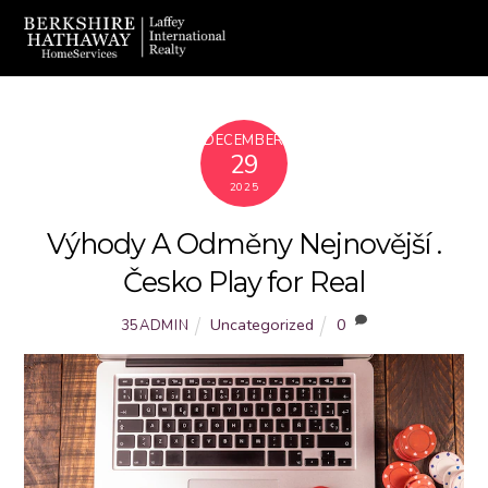
Skip
Men
to
content
DECEMBER
29
2025
Výhody A Odměny Nejnovější .
Česko Play for Real
Uncategorized
0
35ADMIN