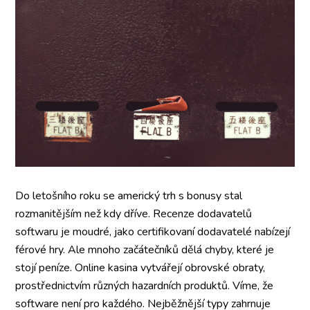
Do letošního roku se americký trh s bonusy stal
rozmanitějším než kdy dříve. Recenze dodavatelů
softwaru je moudré, jako certifikovaní dodavatelé nabízejí
férové ​​hry. Ale mnoho začátečníků dělá chyby, které je
stojí peníze. Online kasina vytvářejí obrovské obraty,
prostřednictvím různých hazardních produktů. Víme, že
software není pro každého. Nejběžnější typy zahrnuje