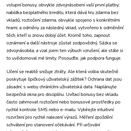
vstupní bonusy, obvykle zdvojnásobení vaší první platby;
nabídka bezplatného kreditu, která dává hru zdarma bez
vkladů; roztočení zdarma, obvykle spojeno s konkrétními
hrami; a odměny za následný vklad, vytvořeno k odměnění
těch, kteří si znovu dobijí účet. Kromě toho, zapnout
oznámení a další nástroje zůstat zodpovědný. Sázka se
zdvojnásobila, a vzal jsem ten výbuch vzrušení, ale stále si
to uvědomoval mé limity. Posouďte, jak podpora funguje.
Učení se realitě snižuje ztráty. Ale která volba skutečně
poskytuje špičkový uživatelský zážitek? Ochrana dat jsou
zásadní, s weby chránícími uživatelská data. Naplánujte
bezpečná okna pro disciplínu. Uvítací bonusy bez vkladu
často zahrnovat roztočení nebo bonusové prostředky po
rychlé kontrole SMS nebo e-mailu. Vybírejte intuitivní
rozvržení pro rychlé nalezení výrazů. Měření zpoždění
schválení pro stanovení očekávání. Při určování