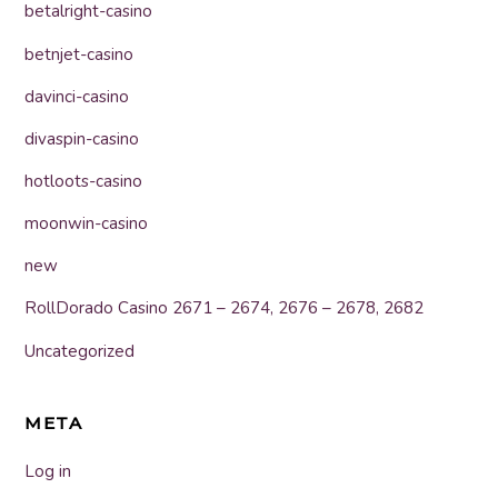
betalright-casino
betnjet-casino
davinci-casino
divaspin-casino
hotloots-casino
moonwin-casino
new
RollDorado Casino 2671 – 2674, 2676 – 2678, 2682
Uncategorized
META
Log in