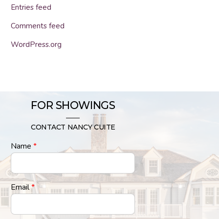
Entries feed
Comments feed
WordPress.org
FOR SHOWINGS
CONTACT NANCY CUITE
Name
*
Email
*