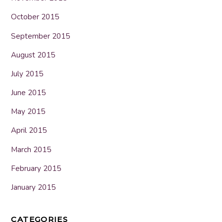
October 2015
September 2015
August 2015
July 2015
June 2015
May 2015
April 2015
March 2015
February 2015
January 2015
CATEGORIES