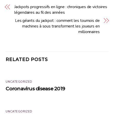
Jackpots progressifs en ligne : chroniques de victoires
légendaires au fil des années
Les géants du jackpot : comment les tournois de
machines à sous transforment les joueurs en
millionnaires
RELATED POSTS
UNCATEGORIZED
Coronavirus disease 2019
UNCATEGORIZED