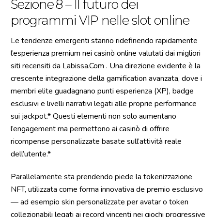
Sezione 8 – Il futuro dei
programmi VIP nelle slot online
Le tendenze emergenti stanno ridefinendo rapidamente
l’esperienza premium nei casinò online valutati dai migliori
siti recensiti da Labissa.Com . Una direzione evidente è la
crescente integrazione della gamification avanzata, dove i
membri elite guadagnano punti esperienza (XP), badge
esclusivi e livelli narrativi legati alle proprie performance
sui jackpot.* Questi elementi non solo aumentano
l’engagement ma permettono ai casinò di offrire
ricompense personalizzate basate sull’attività reale
dell’utente.*
Parallelamente sta prendendo piede la tokenizzazione
NFT, utilizzata come forma innovativa de premio esclusivo
— ad esempio skin personalizzate per avatar o token
collezionabili legati ai record vincenti nei giochi progressive