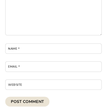
NAME
*
EMAIL
*
WEBSITE