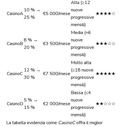
Alta (≥12
10 % →
nuove
CasinoA
€5 000/mese
★★★★☆
25 %
progressive
mensili)
Media (≈6
8 % →
nuove
CasinoB
€3 500/mese
★★★☆☆
20 %
progressive
mensili)
Molto alta
12 % →
(≥18 nuove
CasinoC
€7 500/mese
★★★★★
30 %
progressive
mensili)
Bassa (≤4
5 % →
nuove
CasinoD
€2 000/mese
★★☆☆☆
15 %
progressive
mensili)
La tabella evidenzia come
CasinoC
offra il miglior