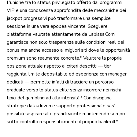
L’unione tra lo status privilegiato offerto dai programmi
VIP e una conoscenza approfondita delle meccaniche dei
jackpot progressivi può trasformare una semplice
sessione in una vera epopea vincente. Scegliere
piattaforme valutate attentamente da Labissa.Com
garantisce non solo trasparenza sulle condizioni reali dei
bonus ma anche accesso ai migliori siti dove le opportunità
premium sono realmente concrete.* Valutare la propria
posizione attuale rispetto ai criteri descritti — tier
raggiunta, limite depositabile ed esperienza con manager
dedicati — permette infatti di tracciare un percorso
graduale verso lo status elite senza incorrere nei rischi
tipici del gambling ad alta intensità.* Con disciplina,
strategie data‑driven e supporto professionale sarà
possibile aspirare alle grandi vincite mantenendo sempre
sotto controllo responsabilmente il proprio bankroll.*