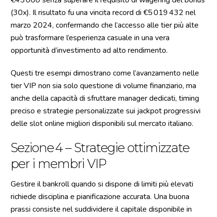
(30x). Il risultato fu una vincita record di €5 019 432 nel
marzo 2024, confermando che l’accesso alle tier più alte
può trasformare l’esperienza casuale in una vera
opportunità d’investimento ad alto rendimento.
Questi tre esempi dimostrano come l’avanzamento nelle
tier VIP non sia solo questione di volume finanziario, ma
anche della capacità di sfruttare manager dedicati, timing
preciso e strategie personalizzate sui jackpot progressivi
delle slot online migliori disponibili sul mercato italiano.
Sezione 4 – Strategie ottimizzate
per i membri VIP
Gestire il bankroll quando si dispone di limiti più elevati
richiede disciplina e pianificazione accurata. Una buona
prassi consiste nel suddividere il capitale disponibile in