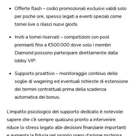
Offerte flash – codici promozionali esclusivi validi solo
per poche ore, spesso legati a eventi speciali come
tornei live o rilasci nuovi giochi.
Inviti a tornei riservati – competizioni con pool
premianti fino a €500 000 dove solo i membri
Diamond possono partecipare direttamente dalla
lobby VIP.
Supporto proattivo – monitoraggio continuo delle
soglie di wagering ed eventuali richieste di estensione
dei termini contrattuali prima della scadenza
automatica dei bonus.
L’impatto psicologico del supporto dedicato è notevole:
sapere che c’è sempre qualcuno pronto a intervenire
riduce lo stress legato alle decisioni finanziarie importanti
e aumenta la fiducia nel proprio piano d’azione rischiosa