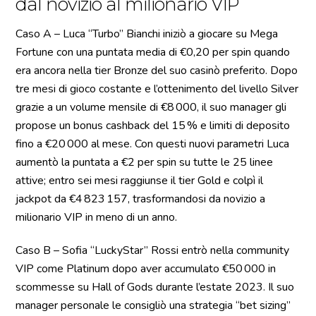
dal novizio al milionario VIP
Caso A – Luca “Turbo” Bianchi iniziò a giocare su Mega
Fortune con una puntata media di €0,20 per spin quando
era ancora nella tier Bronze del suo casinò preferito. Dopo
tre mesi di gioco costante e l’ottenimento del livello Silver
grazie a un volume mensile di €8 000, il suo manager gli
propose un bonus cashback del 15 % e limiti di deposito
fino a €20 000 al mese. Con questi nuovi parametri Luca
aumentò la puntata a €2 per spin su tutte le 25 linee
attive; entro sei mesi raggiunse il tier Gold e colpì il
jackpot da €4 823 157, trasformandosi da novizio a
milionario VIP in meno di un anno.
Caso B – Sofia “LuckyStar” Rossi entrò nella community
VIP come Platinum dopo aver accumulato €50 000 in
scommesse su Hall of Gods durante l’estate 2023. Il suo
manager personale le consigliò una strategia “bet sizing”