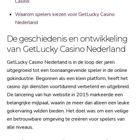
Casino
Waarom spelers kiezen voor GetLucky Casino
Nederland
De geschiedenis en ontwikkeling
van GetLucky Casino Nederland
GetLucky Casino Nederland is in de loop der jaren
uitgegroeid tot een toonaangevende speler in de online
gokindustrie. Begonnen als een klein platform, heeft het
casino zijn diensten voortdurend verbeterd en uitgebreid.
De lancering van hun website in 2015 markeerde een
belangrijke mijlpaal, waarin ze meer dan alleen een leuke
gokervaring wilden bieden. Het doel was om een veilige
en betrouwbare omgeving te creëren voor spelers van
alle niveaus.