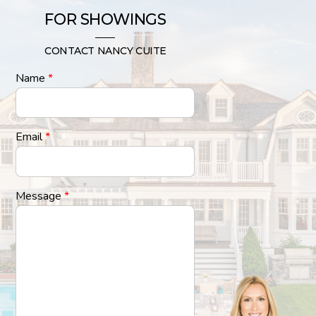
FOR SHOWINGS
CONTACT NANCY CUITE
Name
*
Email
*
Message
*