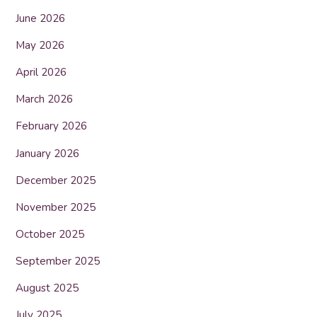
June 2026
May 2026
April 2026
March 2026
February 2026
January 2026
December 2025
November 2025
October 2025
September 2025
August 2025
July 2025