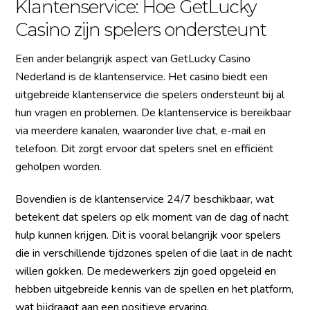
Klantenservice: Hoe GetLucky
Casino zijn spelers ondersteunt
Een ander belangrijk aspect van GetLucky Casino
Nederland is de klantenservice. Het casino biedt een
uitgebreide klantenservice die spelers ondersteunt bij al
hun vragen en problemen. De klantenservice is bereikbaar
via meerdere kanalen, waaronder live chat, e-mail en
telefoon. Dit zorgt ervoor dat spelers snel en efficiënt
geholpen worden.
Bovendien is de klantenservice 24/7 beschikbaar, wat
betekent dat spelers op elk moment van de dag of nacht
hulp kunnen krijgen. Dit is vooral belangrijk voor spelers
die in verschillende tijdzones spelen of die laat in de nacht
willen gokken. De medewerkers zijn goed opgeleid en
hebben uitgebreide kennis van de spellen en het platform,
wat bijdraagt aan een positieve ervaring.