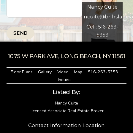
Nancy Cuite
ncuite@bhhslaffey
Cell: 516-263-
SEND
5353
1075 W PARK AVE, LONG BEACH, NY 11561
Floor Plans
Gallery
Video
Map
516-263-5353
Inquire
Listed By:
Nancy Cuite
Licensed Associate Real Estate Broker
Contact Information Location