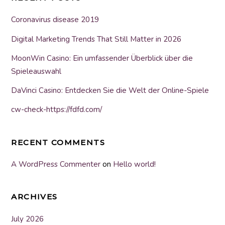
Coronavirus disease 2019
Digital Marketing Trends That Still Matter in 2026
MoonWin Casino: Ein umfassender Überblick über die
Spieleauswahl
DaVinci Casino: Entdecken Sie die Welt der Online-Spiele
cw-check-https://fdfd.com/
RECENT COMMENTS
A WordPress Commenter
on
Hello world!
ARCHIVES
July 2026