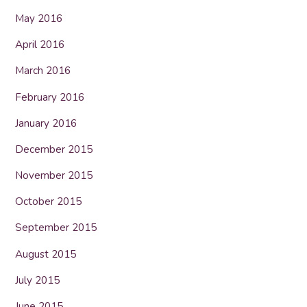
May 2016
April 2016
March 2016
February 2016
January 2016
December 2015
November 2015
October 2015
September 2015
August 2015
July 2015
June 2015