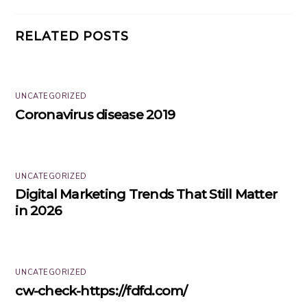
RELATED POSTS
UNCATEGORIZED
Coronavirus disease 2019
UNCATEGORIZED
Digital Marketing Trends That Still Matter
in 2026
UNCATEGORIZED
cw-check-https://fdfd.com/