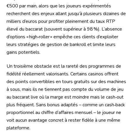
€500 par main, alors que les joueurs expérimentés
recherchent des enjeux allant jusqu’à plusieurs dizaines de
milliers d’euros pour profiter pleinement du taux RTP
élevé du baccarat (souvent supérieur à 98 %). L’absence
d’options « high‑roller » empêche ces clients d’exploiter
leurs stratégies de gestion de bankroll et limite leurs
gains potentiels.
Un troisième obstacle est la rareté des programmes de
fidélité réellement valorisants. Certains casinos offrent
des points convertibles en tours gratuits sur des machines
à sous, mais ils ne tiennent pas compte du volume de jeu
au baccarat live où la marge est moindre mais le cash‑out
plus fréquent. Sans bonus adaptés – comme un cash‑back
proportionnel au chiffre d’affaires mensuel – le joueur ne
voit aucun avantage concret à rester fidèle à une même
plateforme.