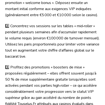
promotion « welcome bonus ». Déposez ensuite un
montant initial conforme aux exigences VIP indiquées
(généralement entre €5 000 et €10 000 selon le casino).
2️⃣ Concentrez vos sessions sur les tables « mid‑roller »
pendant plusieurs semaines afin d’accumuler rapidement
le volume requis (environ €100 000 de turnover mensuel).
Utilisez les paris proportionnels pour limiter votre variance
tout en augmentant votre chiffre d’affaires global sur le
baccarat live.
3️⃣ Profitez des promotions « boosters de mise »
proposées régulièrement – elles offrent souvent jusqu’à
50 % de mise supplémentaire gratuite lorsqu’elles sont
activées pendant vos parties high‑roller – ce qui accélère
considérablement votre progression vers le statut VIP
supérieur grâce au gain accéléré du nombre de points
fidélité Touselus.Fr attribués aux casinos évalués dans