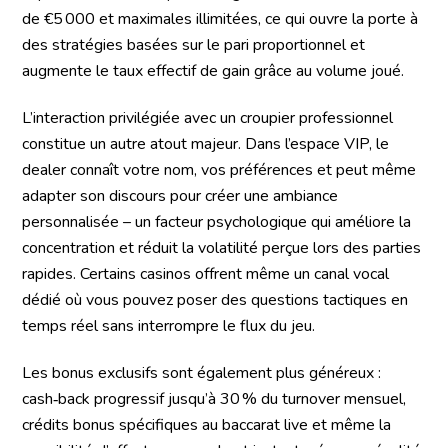
de €5 000 et maximales illimitées, ce qui ouvre la porte à
des stratégies basées sur le pari proportionnel et
augmente le taux effectif de gain grâce au volume joué.
L’interaction privilégiée avec un croupier professionnel
constitue un autre atout majeur. Dans l’espace VIP, le
dealer connaît votre nom, vos préférences et peut même
adapter son discours pour créer une ambiance
personnalisée – un facteur psychologique qui améliore la
concentration et réduit la volatilité perçue lors des parties
rapides. Certains casinos offrent même un canal vocal
dédié où vous pouvez poser des questions tactiques en
temps réel sans interrompre le flux du jeu.
Les bonus exclusifs sont également plus généreux :
cash‑back progressif jusqu’à 30 % du turnover mensuel,
crédits bonus spécifiques au baccarat live et même la