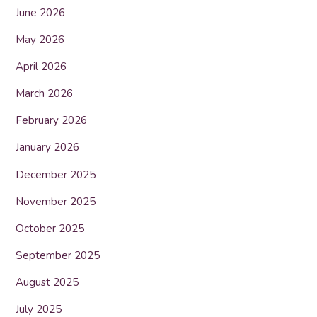
June 2026
May 2026
April 2026
March 2026
February 2026
January 2026
December 2025
November 2025
October 2025
September 2025
August 2025
July 2025