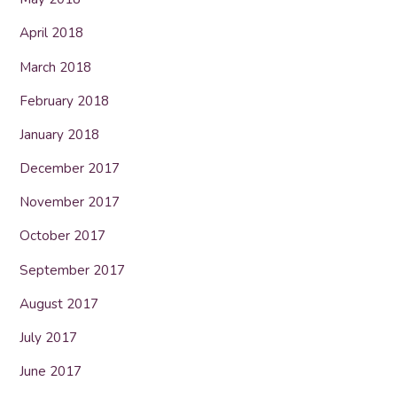
April 2018
March 2018
February 2018
January 2018
December 2017
November 2017
October 2017
September 2017
August 2017
July 2017
June 2017