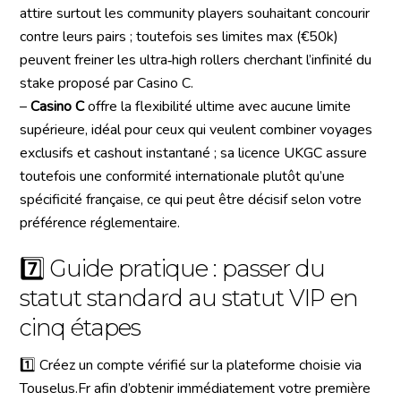
attire surtout les community players souhaitant concourir
contre leurs pairs ; toutefois ses limites max (€50k)
peuvent freiner les ultra‑high rollers cherchant l’infinité du
stake proposé par Casino C.
–
Casino C
offre la flexibilité ultime avec aucune limite
supérieure, idéal pour ceux qui veulent combiner voyages
exclusifs et cashout instantané ; sa licence UKGC assure
toutefois une conformité internationale plutôt qu’une
spécificité française, ce qui peut être décisif selon votre
préférence réglementaire.
7️⃣ Guide pratique : passer du
statut standard au statut VIP en
cinq étapes
1️⃣ Créez un compte vérifié sur la plateforme choisie via
Touselus.Fr afin d’obtenir immédiatement votre première