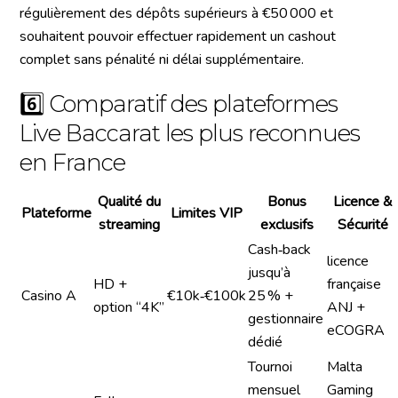
régulièrement des dépôts supérieurs à €50 000 et
souhaitent pouvoir effectuer rapidement un cashout
complet sans pénalité ni délai supplémentaire.
6️⃣ Comparatif des plateformes
Live Baccarat les plus reconnues
en France
Qualité du
Bonus
Licence &
Plateforme
Limites VIP
streaming
exclusifs
Sécurité
Cash‑back
licence
jusqu’à
HD +
française
Casino A
€10k‑€100k
25 % +
option “4K”
ANJ +
gestionnaire
eCOGRA
dédié
Tournoi
Malta
mensuel
Gaming