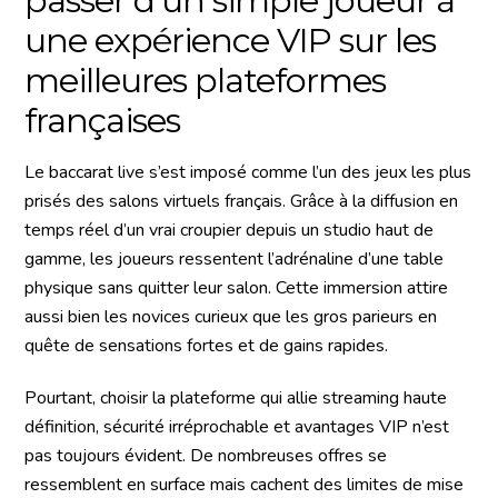
passer d’un simple joueur à
une expérience VIP sur les
meilleures plateformes
françaises
Le baccarat live s’est imposé comme l’un des jeux les plus
prisés des salons virtuels français. Grâce à la diffusion en
temps réel d’un vrai croupier depuis un studio haut de
gamme, les joueurs ressentent l’adrénaline d’une table
physique sans quitter leur salon. Cette immersion attire
aussi bien les novices curieux que les gros parieurs en
quête de sensations fortes et de gains rapides.
Pourtant, choisir la plateforme qui allie streaming haute
définition, sécurité irréprochable et avantages VIP n’est
pas toujours évident. De nombreuses offres se
ressemblent en surface mais cachent des limites de mise