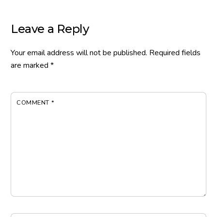
Leave a Reply
Your email address will not be published.
Required fields
are marked
*
COMMENT
*