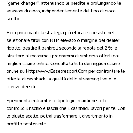
“game‑changer”, attenuando le perdite e prolungando le
sessioni di gioco, indipendentemente dal tipo di gioco
scelto.
Per i principianti, la strategia più efficace consiste nel:
selezionare titoli con RTP elevato o margine del dealer
ridotto, gestire il bankroll secondo la regola del 2 %, e
sfruttare al massimo i programmi di rimborso offerti dai
migliori casino online. Consulta la lista dei migliori casino
online su Httpswww.Essetresport.Com per confrontare le
offerte di cashback, la qualità dello streaming live e le
licenze dei siti.
Sperimenta entrambe le tipologie, mantieni sotto
controllo il rischio e lascia che il cashback lavori per te. Con
le giuste scelte, potrai trasformare il divertimento in
profitto sostenibile.