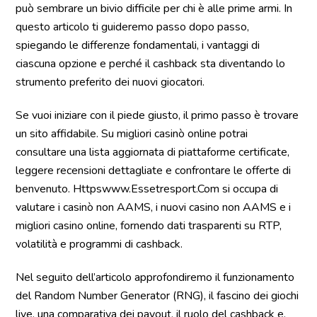
può sembrare un bivio difficile per chi è alle prime armi. In
questo articolo ti guideremo passo dopo passo,
spiegando le differenze fondamentali, i vantaggi di
ciascuna opzione e perché il cashback sta diventando lo
strumento preferito dei nuovi giocatori.
Se vuoi iniziare con il piede giusto, il primo passo è trovare
un sito affidabile. Su migliori casinò online potrai
consultare una lista aggiornata di piattaforme certificate,
leggere recensioni dettagliate e confrontare le offerte di
benvenuto. Httpswww.Essetresport.Com si occupa di
valutare i casinò non AAMS, i nuovi casino non AAMS e i
migliori casino online, fornendo dati trasparenti su RTP,
volatilità e programmi di cashback.
Nel seguito dell’articolo approfondiremo il funzionamento
del Random Number Generator (RNG), il fascino dei giochi
live, una comparativa dei payout, il ruolo del cashback e,