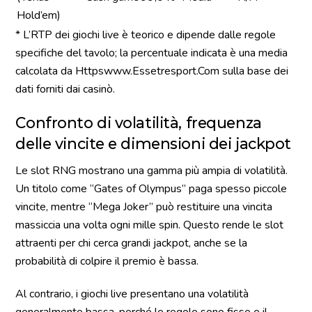
Hold’em)
* L’RTP dei giochi live è teorico e dipende dalle regole
specifiche del tavolo; la percentuale indicata è una media
calcolata da Httpswww.Essetresport.Com sulla base dei
dati forniti dai casinò.
Confronto di volatilità, frequenza
delle vincite e dimensioni dei jackpot
Le slot RNG mostrano una gamma più ampia di volatilità.
Un titolo come “Gates of Olympus” paga spesso piccole
vincite, mentre “Mega Joker” può restituire una vincita
massiccia una volta ogni mille spin. Questo rende le slot
attraenti per chi cerca grandi jackpot, anche se la
probabilità di colpire il premio è bassa.
Al contrario, i giochi live presentano una volatilità