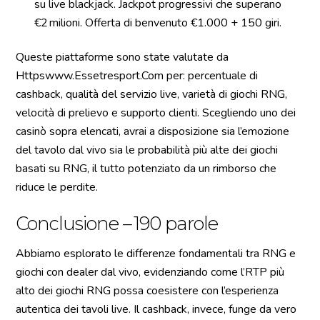
su live blackjack. Jackpot progressivi che superano
€2 milioni. Offerta di benvenuto €1.000 + 150 giri.
Queste piattaforme sono state valutate da
Httpswww.Essetresport.Com per: percentuale di
cashback, qualità del servizio live, varietà di giochi RNG,
velocità di prelievo e supporto clienti. Scegliendo uno dei
casinò sopra elencati, avrai a disposizione sia l’emozione
del tavolo dal vivo sia le probabilità più alte dei giochi
basati su RNG, il tutto potenziato da un rimborso che
riduce le perdite.
Conclusione – 190 parole
Abbiamo esplorato le differenze fondamentali tra RNG e
giochi con dealer dal vivo, evidenziando come l’RTP più
alto dei giochi RNG possa coesistere con l’esperienza
autentica dei tavoli live. Il cashback, invece, funge da vero