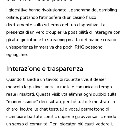
I giochi live hanno rivoluzionato il panorama del gambling
online, portando l’atmosfera di un casinò fisico
direttamente sullo schermo del tuo dispositivo. La
presenza di un vero croupier, la possibilità di interagire con
gli altri giocatori e lo streaming in alta definizione creano
un’esperienza immersiva che pochi RNG possono
eguagliare.
Interazione e trasparenza
Quando ti siedi a un tavolo di roulette live, il dealer
mescola le palline, lancia la ruota e comunica in tempo
reale i risultati. Questa visibilità elimina ogni dubbio sulla
“manomissione” dei risultati, perché tutto è mostrato in
chiaro. Inoltre, le chat testuali o vocali permettono di
scambiare battute con il croupier e gli avversari, creando
un senso di comunità. Per i giocatori più cauti, vedere il