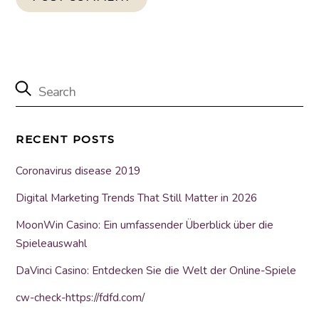
RECENT POSTS
Coronavirus disease 2019
Digital Marketing Trends That Still Matter in 2026
MoonWin Casino: Ein umfassender Überblick über die
Spieleauswahl
DaVinci Casino: Entdecken Sie die Welt der Online-Spiele
cw-check-https://fdfd.com/