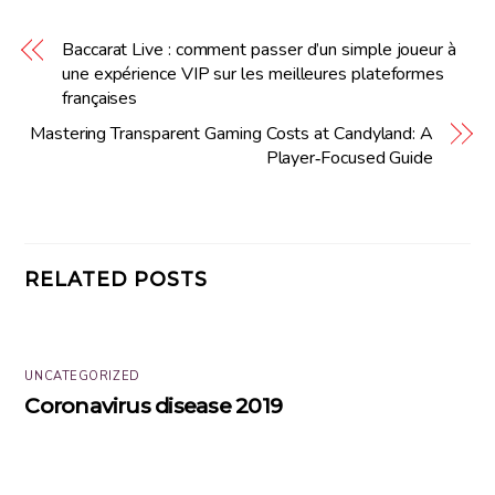
Baccarat Live : comment passer d’un simple joueur à
une expérience VIP sur les meilleures plateformes
françaises
Mastering Transparent Gaming Costs at Candyland: A
Player‑Focused Guide
RELATED POSTS
UNCATEGORIZED
Coronavirus disease 2019