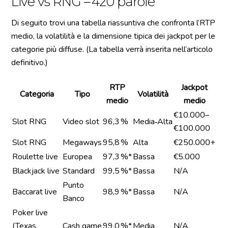
Live vs RNG – 420 parole
Di seguito trovi una tabella riassuntiva che confronta l’RTP
medio, la volatilità e la dimensione tipica dei jackpot per le
categorie più diffuse. (La tabella verrà inserita nell’articolo
definitivo.)
RTP
Jackpot
Categoria
Tipo
Volatilità
medio
medio
€10.000–
Slot RNG
Video slot
96,3 %
Media‑Alta
€100.000
Slot RNG
Megaways
95,8 %
Alta
€250.000+
Roulette live
Europea
97,3 %*
Bassa
€5.000
Blackjack live
Standard
99,5 %*
Bassa
N/A
Punto
Baccarat live
98,9 %*
Bassa
N/A
Banco
Poker live
(Texas
Cash game
99,0 %*
Media
N/A