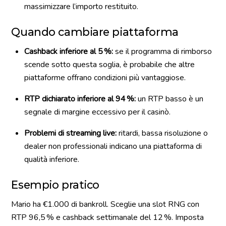
massimizzare l’importo restituito.
Quando cambiare piattaforma
Cashback inferiore al 5 %:
se il programma di rimborso
scende sotto questa soglia, è probabile che altre
piattaforme offrano condizioni più vantaggiose.
RTP dichiarato inferiore al 94 %:
un RTP basso è un
segnale di margine eccessivo per il casinò.
Problemi di streaming live:
ritardi, bassa risoluzione o
dealer non professionali indicano una piattaforma di
qualità inferiore.
Esempio pratico
Mario ha €1.000 di bankroll. Sceglie una slot RNG con
RTP 96,5 % e cashback settimanale del 12 %. Imposta