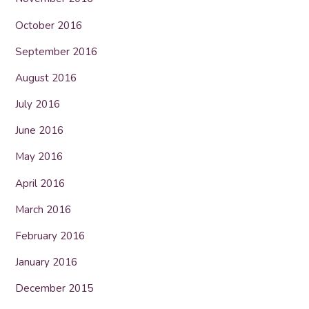
October 2016
September 2016
August 2016
July 2016
June 2016
May 2016
April 2016
March 2016
February 2016
January 2016
December 2015