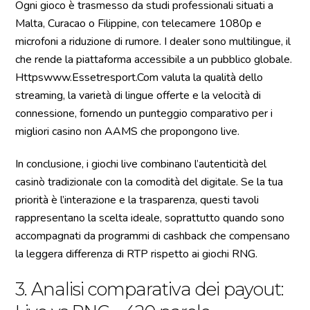
Ogni gioco è trasmesso da studi professionali situati a
Malta, Curacao o Filippine, con telecamere 1080p e
microfoni a riduzione di rumore. I dealer sono multilingue, il
che rende la piattaforma accessibile a un pubblico globale.
Httpswww.Essetresport.Com valuta la qualità dello
streaming, la varietà di lingue offerte e la velocità di
connessione, fornendo un punteggio comparativo per i
migliori casino non AAMS che propongono live.
In conclusione, i giochi live combinano l’autenticità del
casinò tradizionale con la comodità del digitale. Se la tua
priorità è l’interazione e la trasparenza, questi tavoli
rappresentano la scelta ideale, soprattutto quando sono
accompagnati da programmi di cashback che compensano
la leggera differenza di RTP rispetto ai giochi RNG.
3. Analisi comparativa dei payout: