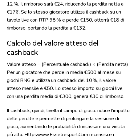
12 %. Il rimborso sarà €24, riducendo la perdita netta a
€176. Se lo stesso giocatore utilizza il cashback su un
tavolo live con RTP 98 % e perde €150, otterrà €18 di
rimborso, portando la perdita a €132.
Calcolo del valore atteso del
cashback
Valore atteso = (Percentuale cashback) × (Perdita netta)
Per un giocatore che perde in media €500 al mese su
giochi RNG e utilizza un cashback del 10 %, il valore
atteso mensile è €50. Lo stesso importo su giochi live,
con una perdita media di €300, genera €30 di rimborso.
Il cashback, quindi, livella il campo di gioco: riduce l’impatto
delle perdite e permette di prolungare la sessione di
gioco, aumentando le probabilità di incassare una vincita
più alta. Httpswww.Essetresport.Com recensisce i