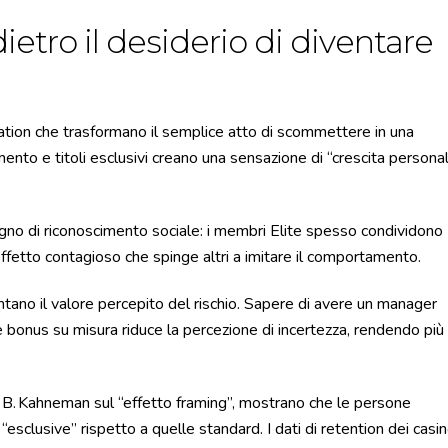
ietro il desiderio di diventare
ation che trasformano il semplice atto di scommettere in una
nto e titoli esclusivi creano una sensazione di “crescita persona
ogno di riconoscimento sociale: i membri Elite spesso condividono
ffetto contagioso che spinge altri a imitare il comportamento.
ano il valore percepito del rischio. Sapere di avere un manager
re bonus su misura riduce la percezione di incertezza, rendendo più
 B. Kahneman sul “effetto framing”, mostrano che le persone
sclusive” rispetto a quelle standard. I dati di retention dei casi