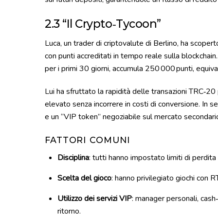
2.3 “Il Crypto‑Tycoon”
Luca, un trader di criptovalute di Berlino, ha sco
con punti accreditati in tempo reale sulla blockcha
per i primi 30 giorni, accumula 250 000 punti, equiv
Lui ha sfruttato la rapidità delle transazioni TRC‑20 
elevato senza incorrere in costi di conversione. In s
e un “VIP token” negoziabile sul mercato secondario
FATTORI COMUNI
Disciplina
: tutti hanno impostato limiti di perdita 
Scelta del gioco
: hanno privilegiato giochi con R
Utilizzo dei servizi VIP
: manager personali, cash
ritorno.