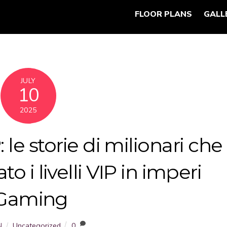
FLOOR PLANS
GALL
JULY
10
2025
 le storie di milionari che
 i livelli VIP in imperi
Gaming
Uncategorized
0
N