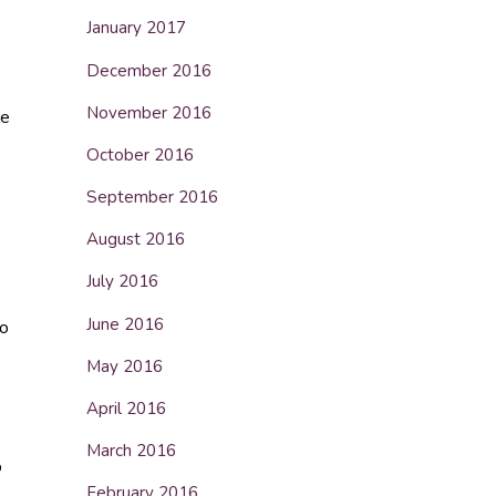
January 2017
December 2016
November 2016
le
October 2016
September 2016
August 2016
July 2016
June 2016
no
May 2016
April 2016
March 2016
%
February 2016