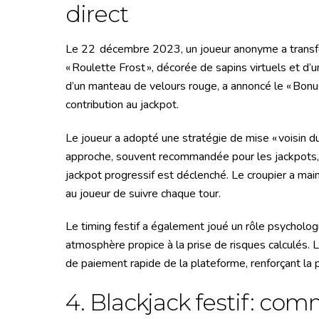
direct
Le 22 décembre 2023, un joueur anonyme a transfor
« Roulette Frost », décorée de sapins virtuels et d’u
d’un manteau de velours rouge, a annoncé le « Bonus
contribution au jackpot.
Le joueur a adopté une stratégie de mise « voisin du 
approche, souvent recommandée pour les jackpots, m
jackpot progressif est déclenché. Le croupier a ma
au joueur de suivre chaque tour.
Le timing festif a également joué un rôle psycholog
atmosphère propice à la prise de risques calculés.
de paiement rapide de la plateforme, renforçant la pe
4. Blackjack festif : co