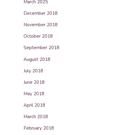
March 2025
December 2018
November 2018
October 2018
September 2018
August 2018
July 2018
June 2018
May 2018
April 2018
March 2018
February 2018