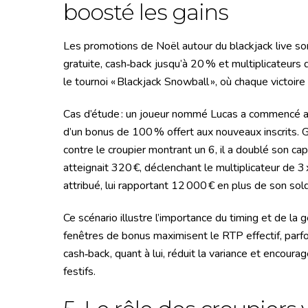
boosté les gains
Les promotions de Noël autour du blackjack live son
gratuite, cash‑back jusqu’à 20 % et multiplicateurs 
le tournoi « Blackjack Snowball », où chaque victoir
Cas d’étude : un joueur nommé Lucas a commencé ave
d’un bonus de 100 % offert aux nouveaux inscrits. 
contre le croupier montrant un 6, il a doublé son ca
atteignait 320 €, déclenchant le multiplicateur de 3
attribué, lui rapportant 12 000 € en plus de son sol
Ce scénario illustre l’importance du timing et de la 
fenêtres de bonus maximisent le RTP effectif, parf
cash‑back, quant à lui, réduit la variance et encoura
festifs.