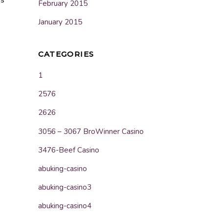
February 2015
January 2015
CATEGORIES
1
2576
2626
3056 – 3067 BroWinner Casino
3476-Beef Casino
abuking-casino
abuking-casino3
abuking-casino4