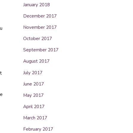
January 2018
December 2017
e
November 2017
tu
October 2017
September 2017
August 2017
July 2017
t
June 2017
ne
May 2017
April 2017
March 2017
February 2017