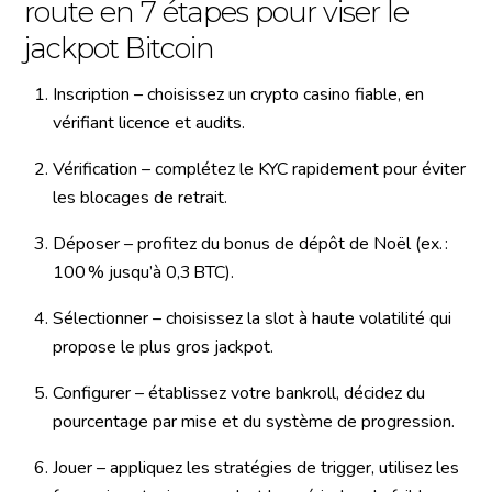
route en 7 étapes pour viser le
jackpot Bitcoin
Inscription – choisissez un crypto casino fiable, en
vérifiant licence et audits.
Vérification – complétez le KYC rapidement pour éviter
les blocages de retrait.
Déposer – profitez du bonus de dépôt de Noël (ex. :
100 % jusqu’à 0,3 BTC).
Sélectionner – choisissez la slot à haute volatilité qui
propose le plus gros jackpot.
Configurer – établissez votre bankroll, décidez du
pourcentage par mise et du système de progression.
Jouer – appliquez les stratégies de trigger, utilisez les