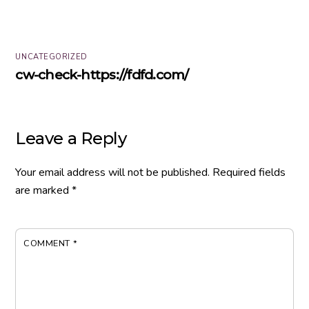
UNCATEGORIZED
cw-check-https://fdfd.com/
Leave a Reply
Your email address will not be published.
Required fields
are marked
*
COMMENT
*