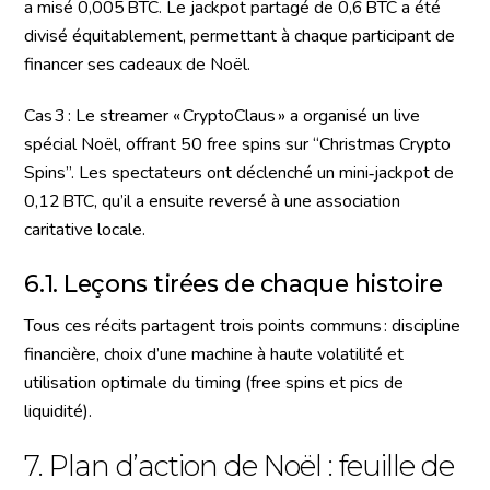
a misé 0,005 BTC. Le jackpot partagé de 0,6 BTC a été
divisé équitablement, permettant à chaque participant de
financer ses cadeaux de Noël.
Cas 3 : Le streamer « CryptoClaus » a organisé un live
spécial Noël, offrant 50 free spins sur “Christmas Crypto
Spins”. Les spectateurs ont déclenché un mini‑jackpot de
0,12 BTC, qu’il a ensuite reversé à une association
caritative locale.
6.1. Leçons tirées de chaque histoire
Tous ces récits partagent trois points communs : discipline
financière, choix d’une machine à haute volatilité et
utilisation optimale du timing (free spins et pics de
liquidité).
7. Plan d’action de Noël : feuille de