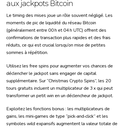
aux jackpots Bitcoin
Le timing des mises joue un rôle souvent négligé. Les
moments de pic de liquidité du réseau Bitcoin
(généralement entre 00 h et 04 h UTC) offrent des
confirmations de transaction plus rapides et des frais
réduits, ce qui est crucial lorsqu’on mise de petites
sommes à répétition.
Utilisez les free spins pour augmenter vos chances de
déclencher le jackpot sans engager de capital
supplémentaire. Sur “Christmas Crypto Spins”, les 20
tours gratuits incluent un multiplicateur de 3 x qui peut
transformer un petit win en un déclencheur de jackpot.
Exploitez les fonctions bonus : les multiplicateurs de
gains, les mini‑games de type “pick‑and‑click” et les
symboles wild expansifs augmentent la valeur totale de