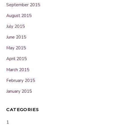
September 2015
August 2015
July 2015
June 2015
May 2015
April 2015
March 2015
February 2015
January 2015
CATEGORIES
1