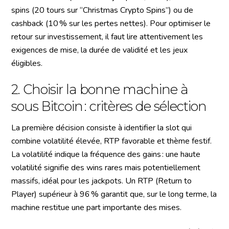
spins (20 tours sur “Christmas Crypto Spins”) ou de
cashback (10 % sur les pertes nettes). Pour optimiser le
retour sur investissement, il faut lire attentivement les
exigences de mise, la durée de validité et les jeux
éligibles.
2. Choisir la bonne machine à
sous Bitcoin : critères de sélection
La première décision consiste à identifier la slot qui
combine volatilité élevée, RTP favorable et thème festif.
La volatilité indique la fréquence des gains : une haute
volatilité signifie des wins rares mais potentiellement
massifs, idéal pour les jackpots. Un RTP (Return to
Player) supérieur à 96 % garantit que, sur le long terme, la
machine restitue une part importante des mises.