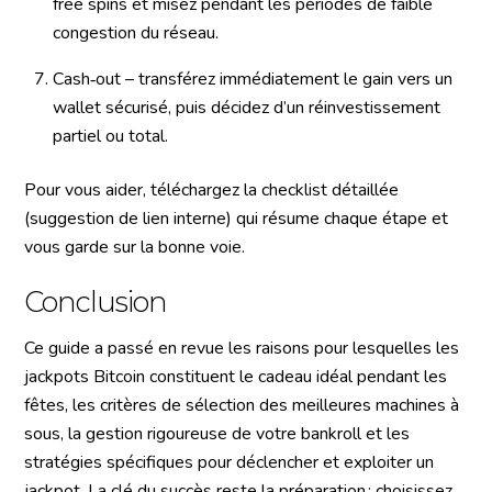
free spins et misez pendant les périodes de faible
congestion du réseau.
Cash‑out – transférez immédiatement le gain vers un
wallet sécurisé, puis décidez d’un réinvestissement
partiel ou total.
Pour vous aider, téléchargez la checklist détaillée
(suggestion de lien interne) qui résume chaque étape et
vous garde sur la bonne voie.
Conclusion
Ce guide a passé en revue les raisons pour lesquelles les
jackpots Bitcoin constituent le cadeau idéal pendant les
fêtes, les critères de sélection des meilleures machines à
sous, la gestion rigoureuse de votre bankroll et les
stratégies spécifiques pour déclencher et exploiter un
jackpot. La clé du succès reste la préparation : choisissez