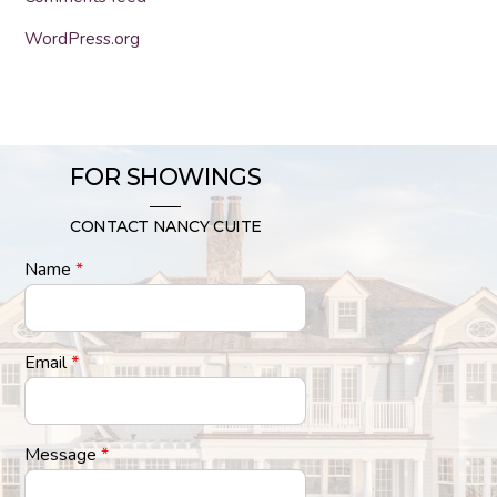
WordPress.org
FOR SHOWINGS
CONTACT NANCY CUITE
Name
*
Email
*
Message
*