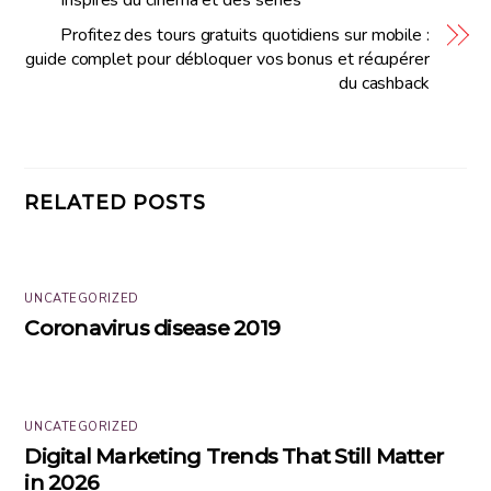
Profitez des tours gratuits quotidiens sur mobile :
guide complet pour débloquer vos bonus et récupérer
du cashback
RELATED POSTS
UNCATEGORIZED
Coronavirus disease 2019
UNCATEGORIZED
Digital Marketing Trends That Still Matter
in 2026