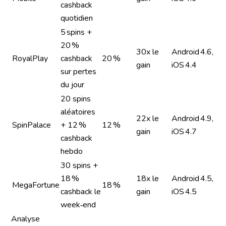
cashback
quotidien
5 spins +
20 %
30x le
Android 4.6,
RoyalPlay
cashback
20 %
gain
iOS 4.4
sur pertes
du jour
20 spins
aléatoires
22x le
Android 4.9,
SpinPalace
+ 12 %
12 %
gain
iOS 4.7
cashback
hebdo
30 spins +
18 %
18x le
Android 4.5,
MegaFortune
18 %
cashback le
gain
iOS 4.5
week‑end
Analyse