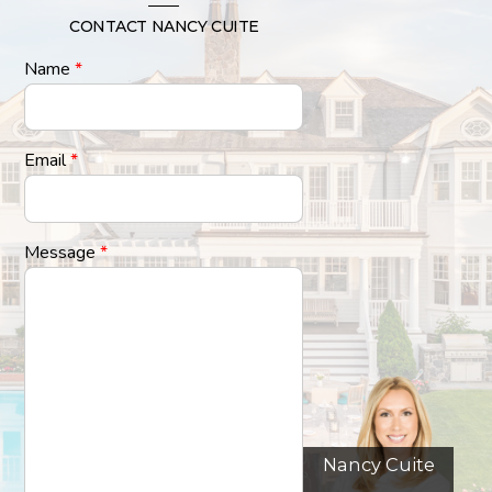
CONTACT NANCY CUITE
Name
*
Email
*
Message
*
Nancy Cuite