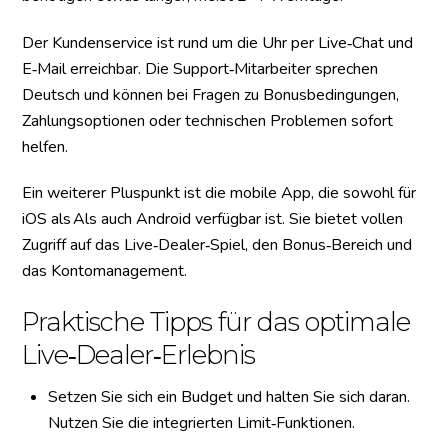
Der Kundenservice ist rund um die Uhr per Live‑Chat und
E‑Mail erreichbar. Die Support‑Mitarbeiter sprechen
Deutsch und können bei Fragen zu Bonusbedingungen,
Zahlungsoptionen oder technischen Problemen sofort
helfen.
Ein weiterer Pluspunkt ist die mobile App, die sowohl für
iOS als ​Als auch Android verfügbar ist. Sie bietet vollen
Zugriff auf das Live‑Dealer‑Spiel, den Bonus‑Bereich und
das Kontomanagement.
Praktische Tipps für das optimale
Live‑Dealer‑Erlebnis
Setzen Sie sich ein Budget und halten Sie sich daran.
Nutzen Sie die integrierten Limit‑Funktionen.