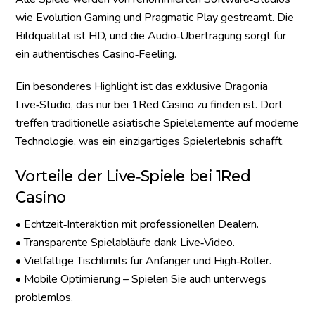
wie Evolution Gaming und Pragmatic Play gestreamt. Die
Bildqualität ist HD, und die Audio‑Übertragung sorgt für
ein authentisches Casino‑Feeling.
Ein besonderes Highlight ist das exklusive Dragonia
Live‑Studio, das nur bei 1Red Casino zu finden ist. Dort
treffen traditionelle asiatische Spielelemente auf moderne
Technologie, was ein einzigartiges Spielerlebnis schafft.
Vorteile der Live‑Spiele bei 1Red
Casino
• Echtzeit‑Interaktion mit professionellen Dealern.
• Transparente Spielabläufe dank Live‑Video.
• Vielfältige Tischlimits für Anfänger und High‑Roller.
• Mobile Optimierung – Spielen Sie auch unterwegs
problemlos.