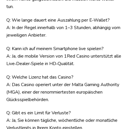
tun.
Q: Wie lange dauert eine Auszahlung per E‑Wallet?
A: In der Regel innerhalb von 1–3 Stunden, abhängig vom
jeweiligen Anbieter.
Q: Kann ich auf meinem Smartphone live spielen?
A: Ja, die mobile Version von 1Red Casino unterstützt alle
Live‑Dealer‑Spiele in HD‑Qualität.
Q: Welche Lizenz hat das Casino?
A: Das Casino operiert unter der Malta Gaming Authority
(MGA), einer der renommiertesten europäischen
Glücksspielbehörden.
Q: Gibt es ein Limit für Verluste?
A: Ja, Sie können tägliche, wöchentliche oder monatliche
Verlustlimits in Ihrem Konto einstellen.