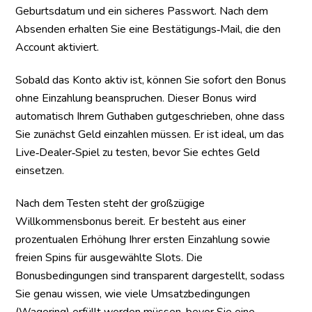
Geburtsdatum und ein sicheres Passwort. Nach dem
Absenden erhalten Sie eine Bestätigungs‑Mail, die den
Account aktiviert.
Sobald das Konto aktiv ist, können Sie sofort den Bonus
ohne Einzahlung beanspruchen. Dieser Bonus wird
automatisch Ihrem Guthaben gutgeschrieben, ohne dass
Sie zunächst Geld einzahlen müssen. Er ist ideal, um das
Live‑Dealer‑Spiel zu testen, bevor Sie echtes Geld
einsetzen.
Nach dem Testen steht der großzügige
Willkommensbonus bereit. Er besteht aus einer
prozentualen Erhöhung Ihrer ersten Einzahlung sowie
freien Spins für ausgewählte Slots. Die
Bonusbedingungen sind transparent dargestellt, sodass
Sie genau wissen, wie viele Umsatzbedingungen
(Wagering) erfüllt werden müssen, bevor Sie eine