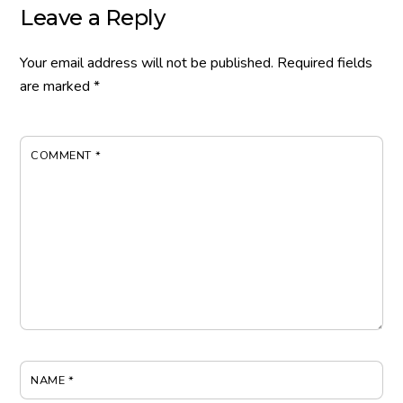
Leave a Reply
Your email address will not be published.
Required fields
are marked
*
COMMENT
*
NAME
*