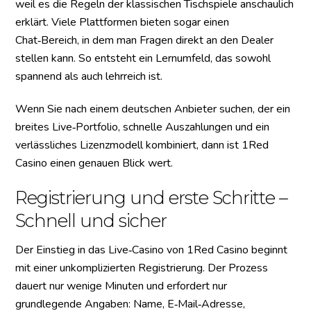
weil es die Regeln der klassischen Tischspiele anschaulich
erklärt. Viele Plattformen bieten sogar einen
Chat‑Bereich, in dem man Fragen direkt an den Dealer
stellen kann. So entsteht ein Lernumfeld, das sowohl
spannend als auch lehrreich ist.
Wenn Sie nach einem deutschen Anbieter suchen, der ein
breites Live‑Portfolio, schnelle Auszahlungen und ein
verlässliches Lizenzmodell kombiniert, dann ist 1Red
Casino einen genauen Blick wert.
Registrierung und erste Schritte –
Schnell und sicher
Der Einstieg in das Live‑Casino von 1Red Casino beginnt
mit einer unkomplizierten Registrierung. Der Prozess
dauert nur wenige Minuten und erfordert nur
grundlegende Angaben: Name, E‑Mail‑Adresse,