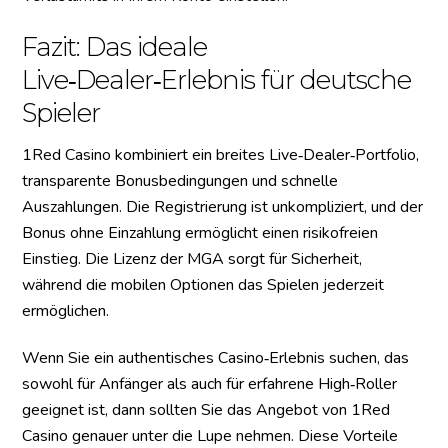
Fazit: Das ideale
Live‑Dealer‑Erlebnis für deutsche
Spieler
1Red Casino kombiniert ein breites Live‑Dealer‑Portfolio,
transparente Bonusbedingungen und schnelle
Auszahlungen. Die Registrierung ist unkompliziert, und der
Bonus ohne Einzahlung ermöglicht einen risikofreien
Einstieg. Die Lizenz der MGA sorgt für Sicherheit,
während die mobilen Optionen das Spielen jederzeit
ermöglichen.
Wenn Sie ein authentisches Casino‑Erlebnis suchen, das
sowohl für Anfänger als auch für erfahrene High‑Roller
geeignet ist, dann sollten Sie das Angebot von 1Red
Casino genauer unter die Lupe nehmen. Diese Vorteile