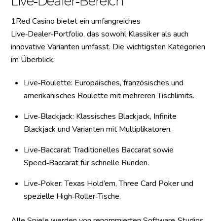
Live‑Dealer‑Bereich
1Red Casino bietet ein umfangreiches
Live‑Dealer‑Portfolio, das sowohl Klassiker als auch
innovative Varianten umfasst. Die wichtigsten Kategorien
im Überblick:
Live‑Roulette: Europäisches, französisches und
amerikanisches Roulette mit mehreren Tischlimits.
Live‑Blackjack: Klassisches Blackjack, Infinite
Blackjack und Varianten mit Multiplikatoren.
Live‑Baccarat: Traditionelles Baccarat sowie
Speed‑Baccarat für schnelle Runden.
Live‑Poker: Texas Hold’em, Three Card Poker und
spezielle High‑Roller‑Tische.
Alle Spiele werden von renommierten Software‑Studios