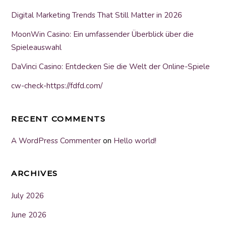
Digital Marketing Trends That Still Matter in 2026
MoonWin Casino: Ein umfassender Überblick über die
Spieleauswahl
DaVinci Casino: Entdecken Sie die Welt der Online-Spiele
cw-check-https://fdfd.com/
RECENT COMMENTS
A WordPress Commenter
on
Hello world!
ARCHIVES
July 2026
June 2026