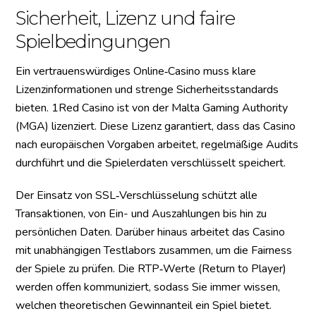
Sicherheit, Lizenz und faire
Spielbedingungen
Ein vertrauenswürdiges Online‑Casino muss klare
Lizenzinformationen und strenge Sicherheitsstandards
bieten. 1Red Casino ist von der Malta Gaming Authority
(MGA) lizenziert. Diese Lizenz garantiert, dass das Casino
nach europäischen Vorgaben arbeitet, regelmäßige Audits
durchführt und die Spielerdaten verschlüsselt speichert.
Der Einsatz von SSL‑Verschlüsselung schützt alle
Transaktionen, von Ein- und Auszahlungen bis hin zu
persönlichen Daten. Darüber hinaus arbeitet das Casino
mit unabhängigen Testlabors zusammen, um die Fairness
der Spiele zu prüfen. Die RTP‑Werte (Return to Player)
werden offen kommuniziert, sodass Sie immer wissen,
welchen theoretischen Gewinnanteil ein Spiel bietet.