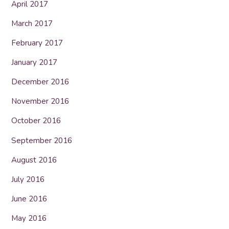
April 2017
March 2017
February 2017
January 2017
December 2016
November 2016
October 2016
September 2016
August 2016
July 2016
June 2016
May 2016