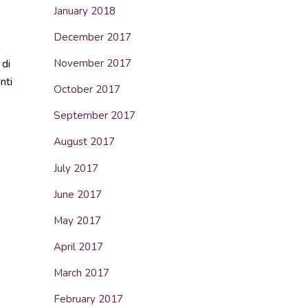
January 2018
o
December 2017
 di
November 2017
nti
October 2017
September 2017
August 2017
July 2017
June 2017
May 2017
April 2017
March 2017
February 2017