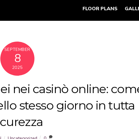
FLOOR PLANS
GALL
SEPTEMBER
8
2025
ei nei casinò online: com
llo stesso giorno in tutta
icurezza
Uncategorized
0
N