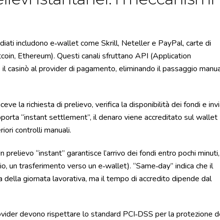
ediati includono e‑wallet come Skrill, Neteller e PayPal, carte di
tcoin, Ethereum). Questi canali sfruttano API (Application
il casinò al provider di pagamento, eliminando il passaggio manu
 la richiesta di prelievo, verifica la disponibilità dei fondi e inv
porta “instant settlement”, il denaro viene accreditato sul wallet
iori controlli manuali.
prelievo “instant” garantisce l’arrivo dei fondi entro pochi minuti,
, un trasferimento verso un e‑wallet). “Same‑day” indica che il
a della giornata lavorativa, ma il tempo di accredito dipende dal
rovider devono rispettare lo standard PCI‑DSS per la protezione d