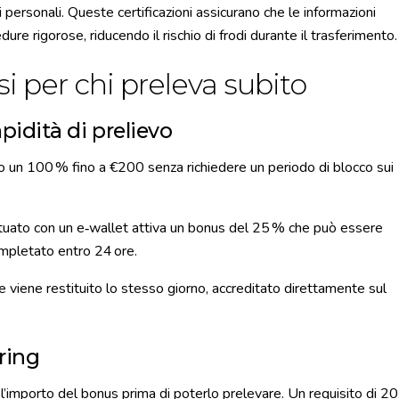
i personali. Queste certificazioni assicurano che le informazioni
ure rigorose, riducendo il rischio di frodi durante il trasferimento.
si per chi preleva subito
pidità di prelievo
ono un 100 % fino a €200 senza richiedere un periodo di blocco sui
ttuato con un e‑wallet attiva un bonus del 25 % che può essere
completato entro 24 ore.
te viene restituito lo stesso giorno, accreditato direttamente sul
ring
l’importo del bonus prima di poterlo prelevare. Un requisito di 2