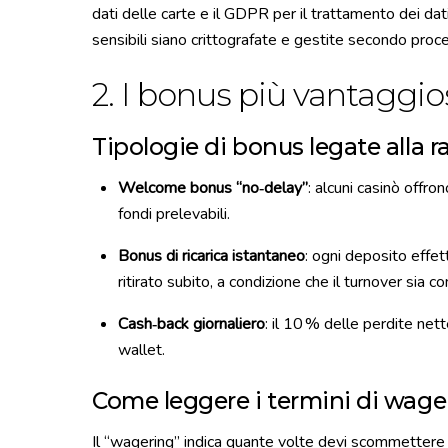
dati delle carte e il GDPR per il trattamento dei dat
sensibili siano crittografate e gestite secondo proced
2. I bonus più vantaggio
Tipologie di bonus legate alla ra
Welcome bonus “no‑delay”
: alcuni casinò offr
fondi prelevabili.
Bonus di ricarica istantaneo
: ogni deposito effe
ritirato subito, a condizione che il turnover sia 
Cash‑back giornaliero
: il 10 % delle perdite net
wallet.
Come leggere i termini di wage
Il “wagering” indica quante volte devi scommettere 