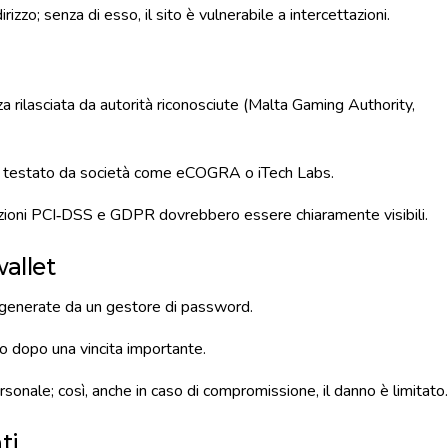
rizzo; senza di esso, il sito è vulnerabile a intercettazioni.
nza rilasciata da autorità riconosciute (Malta Gaming Authority,
tato testato da società come eCOGRA o iTech Labs.
ficazioni PCI‑DSS e GDPR dovrebbero essere chiaramente visibili.
wallet
 generate da un gestore di password.
 dopo una vincita importante.
rsonale; così, anche in caso di compromissione, il danno è limitato.
ti