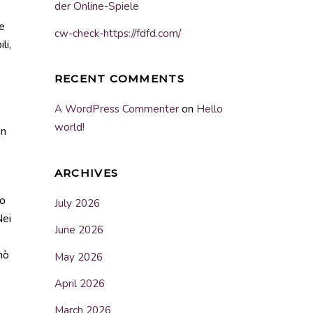
der Online-Spiele
re
cw-check-https://fdfd.com/
li,
RECENT COMMENTS
A WordPress Commenter
on
Hello
world!
Un
ARCHIVES
to
July 2026
Nei
June 2026
nò
May 2026
April 2026
March 2026