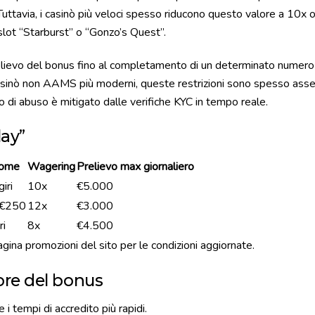
uttavia, i casinò più veloci spesso riducono questo valore a 10x 
 slot “Starburst” o “Gonzo’s Quest”.
prelievo del bonus fino al completamento di un determinato numero
 casinò non AAMS più moderni, queste restrizioni sono spesso asse
io di abuso è mitigato dalle verifiche KYC in tempo reale.
lay”
come
Wagering
Prelievo max giornaliero
iri
10x
€5.000
 €250
12x
€3.000
ri
8x
€4.500
agina promozioni del sito per le condizioni aggiornate.
lore del bonus
e i tempi di accredito più rapidi.